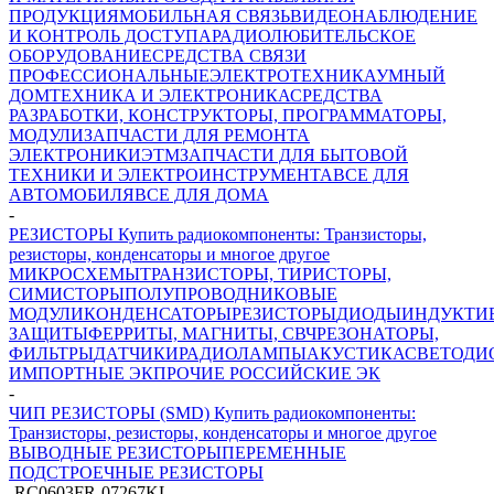
ПРОДУКЦИЯ
МОБИЛЬНАЯ СВЯЗЬ
ВИДЕОНАБЛЮДЕНИЕ
И КОНТРОЛЬ ДОСТУПА
РАДИОЛЮБИТЕЛЬСКОЕ
ОБОРУДОВАНИЕ
СРЕДСТВА СВЯЗИ
ПРОФЕССИОНАЛЬНЫЕ
ЭЛЕКТРОТЕХНИКА
УМНЫЙ
ДОМ
ТЕХНИКА И ЭЛЕКТРОНИКА
СРЕДСТВА
РАЗРАБОТКИ, КОНСТРУКТОРЫ, ПРОГРАММАТОРЫ,
МОДУЛИ
ЗАПЧАСТИ ДЛЯ РЕМОНТА
ЭЛЕКТРОНИКИ
ЭТМ
ЗАПЧАСТИ ДЛЯ БЫТОВОЙ
ТЕХНИКИ И ЭЛЕКТРОИНСТРУМЕНТА
ВСЕ ДЛЯ
АВТОМОБИЛЯ
ВСЕ ДЛЯ ДОМА
-
РЕЗИСТОРЫ Купить радиокомпоненты: Транзисторы,
резисторы, конденсаторы и многое другое
МИКРОСХЕМЫ
ТРАНЗИСТОРЫ, ТИРИСТОРЫ,
СИМИСТОРЫ
ПОЛУПРОВОДНИКОВЫЕ
МОДУЛИ
КОНДЕНСАТОРЫ
РЕЗИСТОРЫ
ДИОДЫ
ИНДУКТИ
ЗАЩИТЫ
ФЕРРИТЫ, МАГНИТЫ, СВЧ
РЕЗОНАТОРЫ,
ФИЛЬТРЫ
ДАТЧИКИ
РАДИОЛАМПЫ
АКУСТИКА
СВЕТОДИ
ИМПОРТНЫЕ ЭК
ПРОЧИЕ РОССИЙСКИЕ ЭК
-
ЧИП РЕЗИСТОРЫ (SMD) Купить радиокомпоненты:
Транзисторы, резисторы, конденсаторы и многое другое
ВЫВОДНЫЕ РЕЗИСТОРЫ
ПЕРЕМЕННЫЕ
ПОДСТРОЕЧНЫЕ РЕЗИСТОРЫ
-
RC0603FR-07267KL