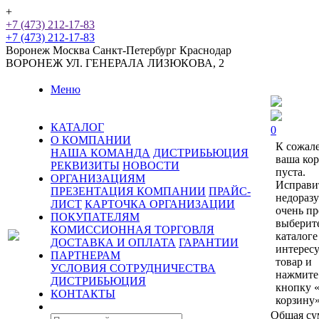
+
+7 (473) 212-17-83
+7 (473) 212-17-83
Воронеж
Москва
Санкт-Петербург
Краснодар
ВОРОНЕЖ
УЛ. ГЕНЕРАЛА ЛИЗЮКОВА, 2
Меню
КАТАЛОГ
0
О КОМПАНИИ
К сожал
НАША КОМАНДА
ДИСТРИБЬЮЦИЯ
ваша ко
РЕКВИЗИТЫ
НОВОСТИ
пуста.
ОРГАНИЗАЦИЯМ
Исправи
ПРЕЗЕНТАЦИЯ КОМПАНИИ
ПРАЙС-
недораз
ЛИСТ
КАРТОЧКА ОРГАНИЗАЦИИ
очень пр
ПОКУПАТЕЛЯМ
выберит
КОМИССИОННАЯ ТОРГОВЛЯ
каталоге
ДОСТАВКА И ОПЛАТА
ГАРАНТИИ
интерес
ПАРТНЕРАМ
товар и
УСЛОВИЯ СОТРУДНИЧЕСТВА
нажмите
ДИСТРИБЬЮЦИЯ
кнопку 
КОНТАКТЫ
корзину»
Общая су