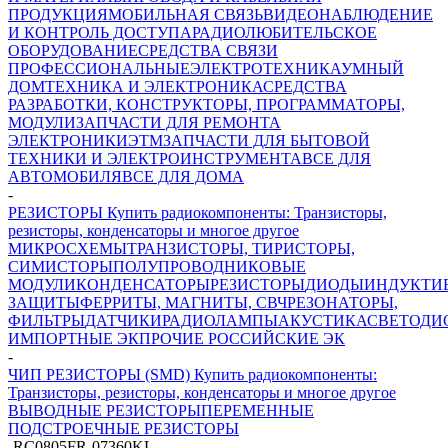
ПРОДУКЦИЯ
МОБИЛЬНАЯ СВЯЗЬ
ВИДЕОНАБЛЮДЕНИЕ
И КОНТРОЛЬ ДОСТУПА
РАДИОЛЮБИТЕЛЬСКОЕ
ОБОРУДОВАНИЕ
СРЕДСТВА СВЯЗИ
ПРОФЕССИОНАЛЬНЫЕ
ЭЛЕКТРОТЕХНИКА
УМНЫЙ
ДОМ
ТЕХНИКА И ЭЛЕКТРОНИКА
СРЕДСТВА
РАЗРАБОТКИ, КОНСТРУКТОРЫ, ПРОГРАММАТОРЫ,
МОДУЛИ
ЗАПЧАСТИ ДЛЯ РЕМОНТА
ЭЛЕКТРОНИКИ
ЭТМ
ЗАПЧАСТИ ДЛЯ БЫТОВОЙ
ТЕХНИКИ И ЭЛЕКТРОИНСТРУМЕНТА
ВСЕ ДЛЯ
АВТОМОБИЛЯ
ВСЕ ДЛЯ ДОМА
-
РЕЗИСТОРЫ Купить радиокомпоненты: Транзисторы,
резисторы, конденсаторы и многое другое
МИКРОСХЕМЫ
ТРАНЗИСТОРЫ, ТИРИСТОРЫ,
СИМИСТОРЫ
ПОЛУПРОВОДНИКОВЫЕ
МОДУЛИ
КОНДЕНСАТОРЫ
РЕЗИСТОРЫ
ДИОДЫ
ИНДУКТИ
ЗАЩИТЫ
ФЕРРИТЫ, МАГНИТЫ, СВЧ
РЕЗОНАТОРЫ,
ФИЛЬТРЫ
ДАТЧИКИ
РАДИОЛАМПЫ
АКУСТИКА
СВЕТОДИ
ИМПОРТНЫЕ ЭК
ПРОЧИЕ РОССИЙСКИЕ ЭК
-
ЧИП РЕЗИСТОРЫ (SMD) Купить радиокомпоненты:
Транзисторы, резисторы, конденсаторы и многое другое
ВЫВОДНЫЕ РЕЗИСТОРЫ
ПЕРЕМЕННЫЕ
ПОДСТРОЕЧНЫЕ РЕЗИСТОРЫ
-
RC0805FR-07360KL