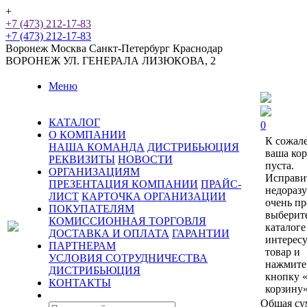
+
+7 (473) 212-17-83
+7 (473) 212-17-83
Воронеж
Москва
Санкт-Петербург
Краснодар
ВОРОНЕЖ
УЛ. ГЕНЕРАЛА ЛИЗЮКОВА, 2
Меню
КАТАЛОГ
0
О КОМПАНИИ
К сожал
НАША КОМАНДА
ДИСТРИБЬЮЦИЯ
ваша ко
РЕКВИЗИТЫ
НОВОСТИ
пуста.
ОРГАНИЗАЦИЯМ
Исправи
ПРЕЗЕНТАЦИЯ КОМПАНИИ
ПРАЙС-
недораз
ЛИСТ
КАРТОЧКА ОРГАНИЗАЦИИ
очень пр
ПОКУПАТЕЛЯМ
выберит
КОМИССИОННАЯ ТОРГОВЛЯ
каталоге
ДОСТАВКА И ОПЛАТА
ГАРАНТИИ
интерес
ПАРТНЕРАМ
товар и
УСЛОВИЯ СОТРУДНИЧЕСТВА
нажмите
ДИСТРИБЬЮЦИЯ
кнопку 
КОНТАКТЫ
корзину»
Общая су