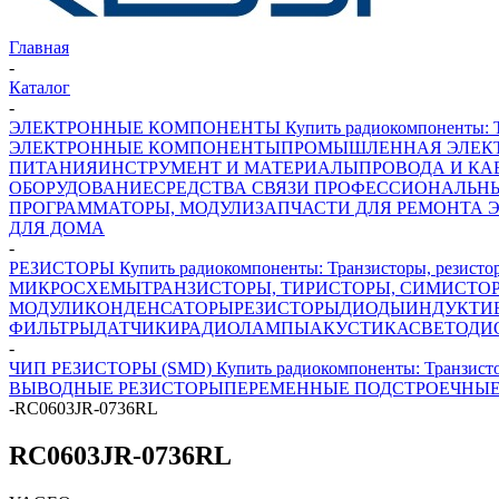
Главная
-
Каталог
-
ЭЛЕКТРОННЫЕ КОМПОНЕНТЫ Купить радиокомпоненты: Транз
ЭЛЕКТРОННЫЕ КОМПОНЕНТЫ
ПРОМЫШЛЕННАЯ ЭЛЕК
ПИТАНИЯ
ИНСТРУМЕНТ И МАТЕРИАЛЫ
ПРОВОДА И КА
ОБОРУДОВАНИЕ
СРЕДСТВА СВЯЗИ ПРОФЕССИОНАЛЬН
ПРОГРАММАТОРЫ, МОДУЛИ
ЗАПЧАСТИ ДЛЯ РЕМОНТА 
ДЛЯ ДОМА
-
РЕЗИСТОРЫ Купить радиокомпоненты: Транзисторы, резисторы
МИКРОСХЕМЫ
ТРАНЗИСТОРЫ, ТИРИСТОРЫ, СИМИСТО
МОДУЛИ
КОНДЕНСАТОРЫ
РЕЗИСТОРЫ
ДИОДЫ
ИНДУКТИ
ФИЛЬТРЫ
ДАТЧИКИ
РАДИОЛАМПЫ
АКУСТИКА
СВЕТОДИ
-
ЧИП РЕЗИСТОРЫ (SMD) Купить радиокомпоненты: Транзисторы
ВЫВОДНЫЕ РЕЗИСТОРЫ
ПЕРЕМЕННЫЕ ПОДСТРОЕЧНЫЕ
-
RC0603JR-0736RL
RC0603JR-0736RL