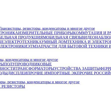
исторы, резисторы, конденсаторы и многое другое
ТРОНИКА
ИЗМЕРИТЕЛЬНЫЕ ПРИБОРЫ
КОММУТАЦИЯ И Р
БЕЛЬНАЯ ПРОДУКЦИЯ
МОБИЛЬНАЯ СВЯЗЬ
ВИДЕОНАБЛЮД
ЫЕ
ЭЛЕКТРОТЕХНИКА
УМНЫЙ ДОМ
ТЕХНИКА И ЭЛЕКТРО
ЭЛЕКТРОНИКИ
ЭТМ
ЗАПЧАСТИ ДЛЯ БЫТОВОЙ ТЕХНИКИ 
, конденсаторы и многое другое
РЫ
ПОЛУПРОВОДНИКОВЫЕ
ВНОСТИ
ТРАНСФОРМАТОРЫ
УСТРОЙСТВА ЗАЩИТЫ
ФЕРР
ОДЫ
ДИСПЛЕИ
ПРОЧИЕ ИМПОРТНЫЕ ЭК
ПРОЧИЕ РОССИЙ
, резисторы, конденсаторы и многое другое
 РЕЗИСТОРЫ