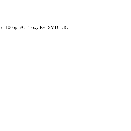
W) ±100ppm/C Epoxy Pad SMD T/R.