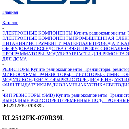
Главная
-
Каталог
-
ЭЛЕКТРОННЫЕ КОМПОНЕНТЫ Купить радиокомпоненты: Транз
ЭЛЕКТРОННЫЕ КОМПОНЕНТЫ
ПРОМЫШЛЕННАЯ ЭЛЕК
ПИТАНИЯ
ИНСТРУМЕНТ И МАТЕРИАЛЫ
ПРОВОДА И КА
ОБОРУДОВАНИЕ
СРЕДСТВА СВЯЗИ ПРОФЕССИОНАЛЬН
ПРОГРАММАТОРЫ, МОДУЛИ
ЗАПЧАСТИ ДЛЯ РЕМОНТА 
ДЛЯ ДОМА
-
РЕЗИСТОРЫ Купить радиокомпоненты: Транзисторы, резисторы
МИКРОСХЕМЫ
ТРАНЗИСТОРЫ, ТИРИСТОРЫ, СИМИСТО
МОДУЛИ
КОНДЕНСАТОРЫ
РЕЗИСТОРЫ
ДИОДЫ
ИНДУКТИ
ФИЛЬТРЫ
ДАТЧИКИ
РАДИОЛАМПЫ
АКУСТИКА
СВЕТОДИ
-
ЧИП РЕЗИСТОРЫ (SMD) Купить радиокомпоненты: Транзисторы
ВЫВОДНЫЕ РЕЗИСТОРЫ
ПЕРЕМЕННЫЕ ПОДСТРОЕЧНЫЕ
-
RL2512FK-070R39L
RL2512FK-070R39L