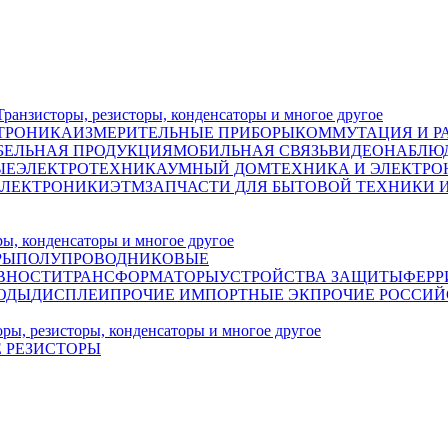
исторы, резисторы, конденсаторы и многое другое
ТРОНИКА
ИЗМЕРИТЕЛЬНЫЕ ПРИБОРЫ
КОММУТАЦИЯ И Р
БЕЛЬНАЯ ПРОДУКЦИЯ
МОБИЛЬНАЯ СВЯЗЬ
ВИДЕОНАБЛЮД
ЫЕ
ЭЛЕКТРОТЕХНИКА
УМНЫЙ ДОМ
ТЕХНИКА И ЭЛЕКТРО
ЭЛЕКТРОНИКИ
ЭТМ
ЗАПЧАСТИ ДЛЯ БЫТОВОЙ ТЕХНИКИ 
, конденсаторы и многое другое
РЫ
ПОЛУПРОВОДНИКОВЫЕ
ВНОСТИ
ТРАНСФОРМАТОРЫ
УСТРОЙСТВА ЗАЩИТЫ
ФЕРР
ОДЫ
ДИСПЛЕИ
ПРОЧИЕ ИМПОРТНЫЕ ЭК
ПРОЧИЕ РОССИЙ
, резисторы, конденсаторы и многое другое
 РЕЗИСТОРЫ