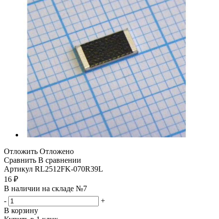
Отложить
Отложено
Сравнить
В сравнении
Артикул
RL2512FK-070R39L
16
₽
В наличии на складе №7
-
+
В корзину