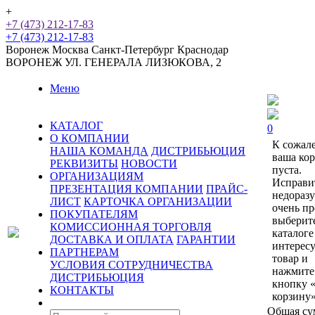
+
+7 (473) 212-17-83
+7 (473) 212-17-83
Воронеж
Москва
Санкт-Петербург
Краснодар
ВОРОНЕЖ
УЛ. ГЕНЕРАЛА ЛИЗЮКОВА, 2
Меню
КАТАЛОГ
0
О КОМПАНИИ
К сожал
НАША КОМАНДА
ДИСТРИБЬЮЦИЯ
ваша ко
РЕКВИЗИТЫ
НОВОСТИ
пуста.
ОРГАНИЗАЦИЯМ
Исправи
ПРЕЗЕНТАЦИЯ КОМПАНИИ
ПРАЙС-
недораз
ЛИСТ
КАРТОЧКА ОРГАНИЗАЦИИ
очень пр
ПОКУПАТЕЛЯМ
выберит
КОМИССИОННАЯ ТОРГОВЛЯ
каталоге
ДОСТАВКА И ОПЛАТА
ГАРАНТИИ
интерес
ПАРТНЕРАМ
товар и
УСЛОВИЯ СОТРУДНИЧЕСТВА
нажмите
ДИСТРИБЬЮЦИЯ
кнопку 
КОНТАКТЫ
корзину»
Общая су