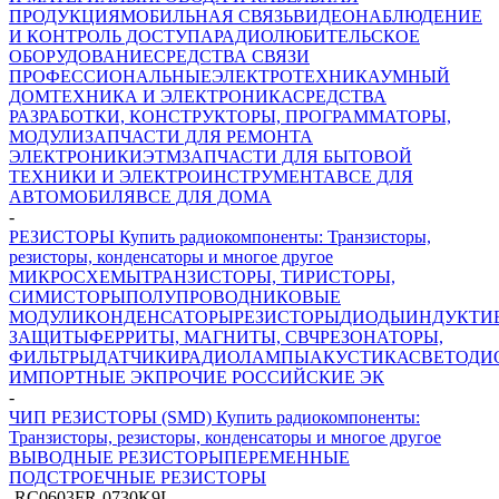
ПРОДУКЦИЯ
МОБИЛЬНАЯ СВЯЗЬ
ВИДЕОНАБЛЮДЕНИЕ
И КОНТРОЛЬ ДОСТУПА
РАДИОЛЮБИТЕЛЬСКОЕ
ОБОРУДОВАНИЕ
СРЕДСТВА СВЯЗИ
ПРОФЕССИОНАЛЬНЫЕ
ЭЛЕКТРОТЕХНИКА
УМНЫЙ
ДОМ
ТЕХНИКА И ЭЛЕКТРОНИКА
СРЕДСТВА
РАЗРАБОТКИ, КОНСТРУКТОРЫ, ПРОГРАММАТОРЫ,
МОДУЛИ
ЗАПЧАСТИ ДЛЯ РЕМОНТА
ЭЛЕКТРОНИКИ
ЭТМ
ЗАПЧАСТИ ДЛЯ БЫТОВОЙ
ТЕХНИКИ И ЭЛЕКТРОИНСТРУМЕНТА
ВСЕ ДЛЯ
АВТОМОБИЛЯ
ВСЕ ДЛЯ ДОМА
-
РЕЗИСТОРЫ Купить радиокомпоненты: Транзисторы,
резисторы, конденсаторы и многое другое
МИКРОСХЕМЫ
ТРАНЗИСТОРЫ, ТИРИСТОРЫ,
СИМИСТОРЫ
ПОЛУПРОВОДНИКОВЫЕ
МОДУЛИ
КОНДЕНСАТОРЫ
РЕЗИСТОРЫ
ДИОДЫ
ИНДУКТИ
ЗАЩИТЫ
ФЕРРИТЫ, МАГНИТЫ, СВЧ
РЕЗОНАТОРЫ,
ФИЛЬТРЫ
ДАТЧИКИ
РАДИОЛАМПЫ
АКУСТИКА
СВЕТОДИ
ИМПОРТНЫЕ ЭК
ПРОЧИЕ РОССИЙСКИЕ ЭК
-
ЧИП РЕЗИСТОРЫ (SMD) Купить радиокомпоненты:
Транзисторы, резисторы, конденсаторы и многое другое
ВЫВОДНЫЕ РЕЗИСТОРЫ
ПЕРЕМЕННЫЕ
ПОДСТРОЕЧНЫЕ РЕЗИСТОРЫ
-
RC0603FR-0730K9L