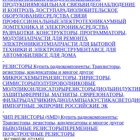
ПРОДУКЦИЯ
МОБИЛЬНАЯ СВЯЗЬ
ВИДЕОНАБЛЮДЕНИЕ
И КОНТРОЛЬ ДОСТУПА
РАДИОЛЮБИТЕЛЬСКОЕ
ОБОРУДОВАНИЕ
СРЕДСТВА СВЯЗИ
ПРОФЕССИОНАЛЬНЫЕ
ЭЛЕКТРОТЕХНИКА
УМНЫЙ
ДОМ
ТЕХНИКА И ЭЛЕКТРОНИКА
СРЕДСТВА
РАЗРАБОТКИ, КОНСТРУКТОРЫ, ПРОГРАММАТОРЫ,
МОДУЛИ
ЗАПЧАСТИ ДЛЯ РЕМОНТА
ЭЛЕКТРОНИКИ
ЭТМ
ЗАПЧАСТИ ДЛЯ БЫТОВОЙ
ТЕХНИКИ И ЭЛЕКТРОИНСТРУМЕНТА
ВСЕ ДЛЯ
АВТОМОБИЛЯ
ВСЕ ДЛЯ ДОМА
-
РЕЗИСТОРЫ Купить радиокомпоненты: Транзисторы,
резисторы, конденсаторы и многое другое
МИКРОСХЕМЫ
ТРАНЗИСТОРЫ, ТИРИСТОРЫ,
СИМИСТОРЫ
ПОЛУПРОВОДНИКОВЫЕ
МОДУЛИ
КОНДЕНСАТОРЫ
РЕЗИСТОРЫ
ДИОДЫ
ИНДУКТИ
ЗАЩИТЫ
ФЕРРИТЫ, МАГНИТЫ, СВЧ
РЕЗОНАТОРЫ,
ФИЛЬТРЫ
ДАТЧИКИ
РАДИОЛАМПЫ
АКУСТИКА
СВЕТОДИ
ИМПОРТНЫЕ ЭК
ПРОЧИЕ РОССИЙСКИЕ ЭК
-
ЧИП РЕЗИСТОРЫ (SMD) Купить радиокомпоненты:
Транзисторы, резисторы, конденсаторы и многое другое
ВЫВОДНЫЕ РЕЗИСТОРЫ
ПЕРЕМЕННЫЕ
ПОДСТРОЕЧНЫЕ РЕЗИСТОРЫ
-
RC0805JR-071M5L