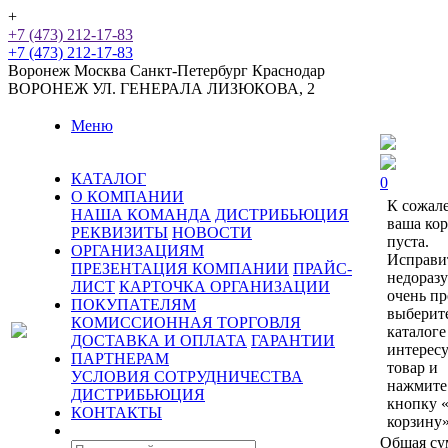
+
+7 (473) 212-17-83
+7 (473) 212-17-83
Воронеж
Москва
Санкт-Петербург
Краснодар
ВОРОНЕЖ
УЛ. ГЕНЕРАЛА ЛИЗЮКОВА, 2
Меню
КАТАЛОГ
0
О КОМПАНИИ
К сожал
НАША КОМАНДА
ДИСТРИБЬЮЦИЯ
ваша ко
РЕКВИЗИТЫ
НОВОСТИ
пуста.
ОРГАНИЗАЦИЯМ
Исправи
ПРЕЗЕНТАЦИЯ КОМПАНИИ
ПРАЙС-
недораз
ЛИСТ
КАРТОЧКА ОРГАНИЗАЦИИ
очень пр
ПОКУПАТЕЛЯМ
выберит
КОМИССИОННАЯ ТОРГОВЛЯ
каталоге
ДОСТАВКА И ОПЛАТА
ГАРАНТИИ
интерес
ПАРТНЕРАМ
товар и
УСЛОВИЯ СОТРУДНИЧЕСТВА
нажмите
ДИСТРИБЬЮЦИЯ
кнопку 
КОНТАКТЫ
корзину»
Общая су