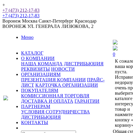
+
+7 (473) 212-17-83
+7 (473) 212-17-83
Воронеж
Москва
Санкт-Петербург
Краснодар
ВОРОНЕЖ
УЛ. ГЕНЕРАЛА ЛИЗЮКОВА, 2
Меню
КАТАЛОГ
0
О КОМПАНИИ
К сожал
НАША КОМАНДА
ДИСТРИБЬЮЦИЯ
ваша ко
РЕКВИЗИТЫ
НОВОСТИ
пуста.
ОРГАНИЗАЦИЯМ
Исправи
ПРЕЗЕНТАЦИЯ КОМПАНИИ
ПРАЙС-
недораз
ЛИСТ
КАРТОЧКА ОРГАНИЗАЦИИ
очень пр
ПОКУПАТЕЛЯМ
выберит
КОМИССИОННАЯ ТОРГОВЛЯ
каталоге
ДОСТАВКА И ОПЛАТА
ГАРАНТИИ
интерес
ПАРТНЕРАМ
товар и
УСЛОВИЯ СОТРУДНИЧЕСТВА
нажмите
ДИСТРИБЬЮЦИЯ
кнопку 
КОНТАКТЫ
корзину»
Общая су