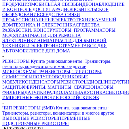
ПРОДУКЦИЯ
МОБИЛЬНАЯ СВЯЗЬ
ВИДЕОНАБЛЮДЕНИЕ
И КОНТРОЛЬ ДОСТУПА
РАДИОЛЮБИТЕЛЬСКОЕ
ОБОРУДОВАНИЕ
СРЕДСТВА СВЯЗИ
ПРОФЕССИОНАЛЬНЫЕ
ЭЛЕКТРОТЕХНИКА
УМНЫЙ
ДОМ
ТЕХНИКА И ЭЛЕКТРОНИКА
СРЕДСТВА
РАЗРАБОТКИ, КОНСТРУКТОРЫ, ПРОГРАММАТОРЫ,
МОДУЛИ
ЗАПЧАСТИ ДЛЯ РЕМОНТА
ЭЛЕКТРОНИКИ
ЭТМ
ЗАПЧАСТИ ДЛЯ БЫТОВОЙ
ТЕХНИКИ И ЭЛЕКТРОИНСТРУМЕНТА
ВСЕ ДЛЯ
АВТОМОБИЛЯ
ВСЕ ДЛЯ ДОМА
-
РЕЗИСТОРЫ Купить радиокомпоненты: Транзисторы,
резисторы, конденсаторы и многое другое
МИКРОСХЕМЫ
ТРАНЗИСТОРЫ, ТИРИСТОРЫ,
СИМИСТОРЫ
ПОЛУПРОВОДНИКОВЫЕ
МОДУЛИ
КОНДЕНСАТОРЫ
РЕЗИСТОРЫ
ДИОДЫ
ИНДУКТИ
ЗАЩИТЫ
ФЕРРИТЫ, МАГНИТЫ, СВЧ
РЕЗОНАТОРЫ,
ФИЛЬТРЫ
ДАТЧИКИ
РАДИОЛАМПЫ
АКУСТИКА
СВЕТОДИ
ИМПОРТНЫЕ ЭК
ПРОЧИЕ РОССИЙСКИЕ ЭК
-
ЧИП РЕЗИСТОРЫ (SMD) Купить радиокомпоненты:
Транзисторы, резисторы, конденсаторы и многое другое
ВЫВОДНЫЕ РЕЗИСТОРЫ
ПЕРЕМЕННЫЕ
ПОДСТРОЕЧНЫЕ РЕЗИСТОРЫ
-
RC0805FR-071K27L