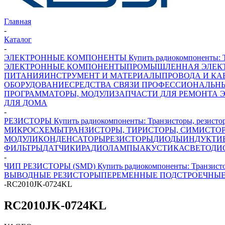
Главная
-
Каталог
-
ЭЛЕКТРОННЫЕ КОМПОНЕНТЫ Купить радиокомпоненты: Транз
ЭЛЕКТРОННЫЕ КОМПОНЕНТЫ
ПРОМЫШЛЕННАЯ ЭЛЕК
ПИТАНИЯ
ИНСТРУМЕНТ И МАТЕРИАЛЫ
ПРОВОДА И КА
ОБОРУДОВАНИЕ
СРЕДСТВА СВЯЗИ ПРОФЕССИОНАЛЬН
ПРОГРАММАТОРЫ, МОДУЛИ
ЗАПЧАСТИ ДЛЯ РЕМОНТА 
ДЛЯ ДОМА
-
РЕЗИСТОРЫ Купить радиокомпоненты: Транзисторы, резисторы
МИКРОСХЕМЫ
ТРАНЗИСТОРЫ, ТИРИСТОРЫ, СИМИСТО
МОДУЛИ
КОНДЕНСАТОРЫ
РЕЗИСТОРЫ
ДИОДЫ
ИНДУКТИ
ФИЛЬТРЫ
ДАТЧИКИ
РАДИОЛАМПЫ
АКУСТИКА
СВЕТОДИ
-
ЧИП РЕЗИСТОРЫ (SMD) Купить радиокомпоненты: Транзисторы
ВЫВОДНЫЕ РЕЗИСТОРЫ
ПЕРЕМЕННЫЕ ПОДСТРОЕЧНЫЕ
-
RC2010JK-0724KL
RC2010JK-0724KL