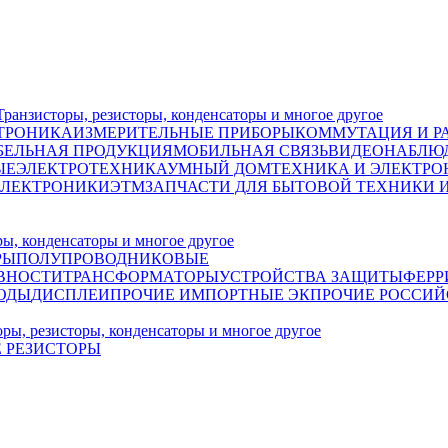
исторы, резисторы, конденсаторы и многое другое
ТРОНИКА
ИЗМЕРИТЕЛЬНЫЕ ПРИБОРЫ
КОММУТАЦИЯ И Р
БЕЛЬНАЯ ПРОДУКЦИЯ
МОБИЛЬНАЯ СВЯЗЬ
ВИДЕОНАБЛЮД
ЫЕ
ЭЛЕКТРОТЕХНИКА
УМНЫЙ ДОМ
ТЕХНИКА И ЭЛЕКТРО
ЭЛЕКТРОНИКИ
ЭТМ
ЗАПЧАСТИ ДЛЯ БЫТОВОЙ ТЕХНИКИ 
, конденсаторы и многое другое
РЫ
ПОЛУПРОВОДНИКОВЫЕ
ВНОСТИ
ТРАНСФОРМАТОРЫ
УСТРОЙСТВА ЗАЩИТЫ
ФЕРР
ОДЫ
ДИСПЛЕИ
ПРОЧИЕ ИМПОРТНЫЕ ЭК
ПРОЧИЕ РОССИЙ
, резисторы, конденсаторы и многое другое
 РЕЗИСТОРЫ