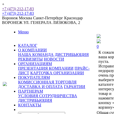
+
+7 (473) 212-17-83
+7 (473) 212-17-83
Воронеж
Москва
Санкт-Петербург
Краснодар
ВОРОНЕЖ
УЛ. ГЕНЕРАЛА ЛИЗЮКОВА, 2
Меню
КАТАЛОГ
0
О КОМПАНИИ
К сожал
НАША КОМАНДА
ДИСТРИБЬЮЦИЯ
ваша ко
РЕКВИЗИТЫ
НОВОСТИ
пуста.
ОРГАНИЗАЦИЯМ
Исправи
ПРЕЗЕНТАЦИЯ КОМПАНИИ
ПРАЙС-
недораз
ЛИСТ
КАРТОЧКА ОРГАНИЗАЦИИ
очень пр
ПОКУПАТЕЛЯМ
выберит
КОМИССИОННАЯ ТОРГОВЛЯ
каталоге
ДОСТАВКА И ОПЛАТА
ГАРАНТИИ
интерес
ПАРТНЕРАМ
товар и
УСЛОВИЯ СОТРУДНИЧЕСТВА
нажмите
ДИСТРИБЬЮЦИЯ
кнопку 
КОНТАКТЫ
корзину»
Общая су