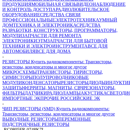
ПРОДУКЦИЯ
МОБИЛЬНАЯ СВЯЗЬ
ВИДЕОНАБЛЮДЕНИЕ
И КОНТРОЛЬ ДОСТУПА
РАДИОЛЮБИТЕЛЬСКОЕ
ОБОРУДОВАНИЕ
СРЕДСТВА СВЯЗИ
ПРОФЕССИОНАЛЬНЫЕ
ЭЛЕКТРОТЕХНИКА
УМНЫЙ
ДОМ
ТЕХНИКА И ЭЛЕКТРОНИКА
СРЕДСТВА
РАЗРАБОТКИ, КОНСТРУКТОРЫ, ПРОГРАММАТОРЫ,
МОДУЛИ
ЗАПЧАСТИ ДЛЯ РЕМОНТА
ЭЛЕКТРОНИКИ
ЭТМ
ЗАПЧАСТИ ДЛЯ БЫТОВОЙ
ТЕХНИКИ И ЭЛЕКТРОИНСТРУМЕНТА
ВСЕ ДЛЯ
АВТОМОБИЛЯ
ВСЕ ДЛЯ ДОМА
-
РЕЗИСТОРЫ Купить радиокомпоненты: Транзисторы,
резисторы, конденсаторы и многое другое
МИКРОСХЕМЫ
ТРАНЗИСТОРЫ, ТИРИСТОРЫ,
СИМИСТОРЫ
ПОЛУПРОВОДНИКОВЫЕ
МОДУЛИ
КОНДЕНСАТОРЫ
РЕЗИСТОРЫ
ДИОДЫ
ИНДУКТИ
ЗАЩИТЫ
ФЕРРИТЫ, МАГНИТЫ, СВЧ
РЕЗОНАТОРЫ,
ФИЛЬТРЫ
ДАТЧИКИ
РАДИОЛАМПЫ
АКУСТИКА
СВЕТОДИ
ИМПОРТНЫЕ ЭК
ПРОЧИЕ РОССИЙСКИЕ ЭК
-
ЧИП РЕЗИСТОРЫ (SMD) Купить радиокомпоненты:
Транзисторы, резисторы, конденсаторы и многое другое
ВЫВОДНЫЕ РЕЗИСТОРЫ
ПЕРЕМЕННЫЕ
ПОДСТРОЕЧНЫЕ РЕЗИСТОРЫ
-
RC0805FR-0748K7L