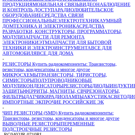
ПРОДУКЦИЯ
МОБИЛЬНАЯ СВЯЗЬ
ВИДЕОНАБЛЮДЕНИЕ
И КОНТРОЛЬ ДОСТУПА
РАДИОЛЮБИТЕЛЬСКОЕ
ОБОРУДОВАНИЕ
СРЕДСТВА СВЯЗИ
ПРОФЕССИОНАЛЬНЫЕ
ЭЛЕКТРОТЕХНИКА
УМНЫЙ
ДОМ
ТЕХНИКА И ЭЛЕКТРОНИКА
СРЕДСТВА
РАЗРАБОТКИ, КОНСТРУКТОРЫ, ПРОГРАММАТОРЫ,
МОДУЛИ
ЗАПЧАСТИ ДЛЯ РЕМОНТА
ЭЛЕКТРОНИКИ
ЭТМ
ЗАПЧАСТИ ДЛЯ БЫТОВОЙ
ТЕХНИКИ И ЭЛЕКТРОИНСТРУМЕНТА
ВСЕ ДЛЯ
АВТОМОБИЛЯ
ВСЕ ДЛЯ ДОМА
-
РЕЗИСТОРЫ Купить радиокомпоненты: Транзисторы,
резисторы, конденсаторы и многое другое
МИКРОСХЕМЫ
ТРАНЗИСТОРЫ, ТИРИСТОРЫ,
СИМИСТОРЫ
ПОЛУПРОВОДНИКОВЫЕ
МОДУЛИ
КОНДЕНСАТОРЫ
РЕЗИСТОРЫ
ДИОДЫ
ИНДУКТИ
ЗАЩИТЫ
ФЕРРИТЫ, МАГНИТЫ, СВЧ
РЕЗОНАТОРЫ,
ФИЛЬТРЫ
ДАТЧИКИ
РАДИОЛАМПЫ
АКУСТИКА
СВЕТОДИ
ИМПОРТНЫЕ ЭК
ПРОЧИЕ РОССИЙСКИЕ ЭК
-
ЧИП РЕЗИСТОРЫ (SMD) Купить радиокомпоненты:
Транзисторы, резисторы, конденсаторы и многое другое
ВЫВОДНЫЕ РЕЗИСТОРЫ
ПЕРЕМЕННЫЕ
ПОДСТРОЕЧНЫЕ РЕЗИСТОРЫ
-
RC0402JR-0710RL