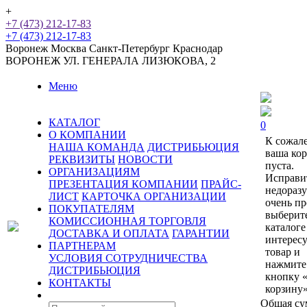
+
+7 (473) 212-17-83
+7 (473) 212-17-83
Воронеж
Москва
Санкт-Петербург
Краснодар
ВОРОНЕЖ
УЛ. ГЕНЕРАЛА ЛИЗЮКОВА, 2
Меню
КАТАЛОГ
0
О КОМПАНИИ
К сожал
НАША КОМАНДА
ДИСТРИБЬЮЦИЯ
ваша ко
РЕКВИЗИТЫ
НОВОСТИ
пуста.
ОРГАНИЗАЦИЯМ
Исправи
ПРЕЗЕНТАЦИЯ КОМПАНИИ
ПРАЙС-
недораз
ЛИСТ
КАРТОЧКА ОРГАНИЗАЦИИ
очень пр
ПОКУПАТЕЛЯМ
выберит
КОМИССИОННАЯ ТОРГОВЛЯ
каталоге
ДОСТАВКА И ОПЛАТА
ГАРАНТИИ
интерес
ПАРТНЕРАМ
товар и
УСЛОВИЯ СОТРУДНИЧЕСТВА
нажмите
ДИСТРИБЬЮЦИЯ
кнопку 
КОНТАКТЫ
корзину»
Общая су