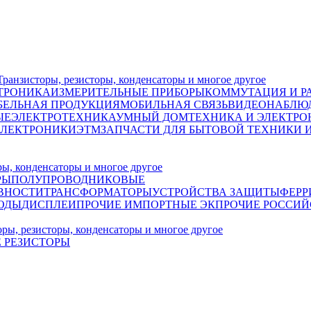
исторы, резисторы, конденсаторы и многое другое
ТРОНИКА
ИЗМЕРИТЕЛЬНЫЕ ПРИБОРЫ
КОММУТАЦИЯ И Р
БЕЛЬНАЯ ПРОДУКЦИЯ
МОБИЛЬНАЯ СВЯЗЬ
ВИДЕОНАБЛЮД
ЫЕ
ЭЛЕКТРОТЕХНИКА
УМНЫЙ ДОМ
ТЕХНИКА И ЭЛЕКТРО
ЭЛЕКТРОНИКИ
ЭТМ
ЗАПЧАСТИ ДЛЯ БЫТОВОЙ ТЕХНИКИ 
, конденсаторы и многое другое
РЫ
ПОЛУПРОВОДНИКОВЫЕ
ВНОСТИ
ТРАНСФОРМАТОРЫ
УСТРОЙСТВА ЗАЩИТЫ
ФЕРР
ОДЫ
ДИСПЛЕИ
ПРОЧИЕ ИМПОРТНЫЕ ЭК
ПРОЧИЕ РОССИЙ
, резисторы, конденсаторы и многое другое
 РЕЗИСТОРЫ