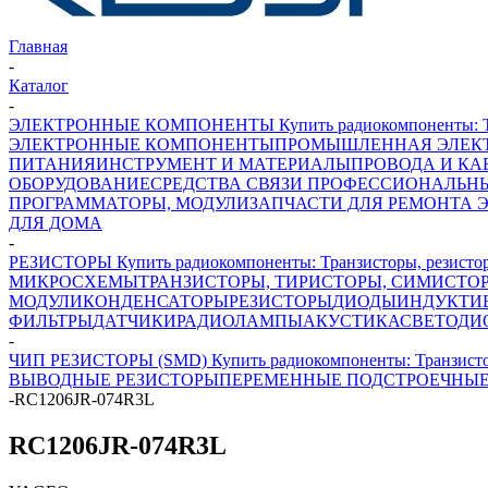
Главная
-
Каталог
-
ЭЛЕКТРОННЫЕ КОМПОНЕНТЫ Купить радиокомпоненты: Транз
ЭЛЕКТРОННЫЕ КОМПОНЕНТЫ
ПРОМЫШЛЕННАЯ ЭЛЕК
ПИТАНИЯ
ИНСТРУМЕНТ И МАТЕРИАЛЫ
ПРОВОДА И КА
ОБОРУДОВАНИЕ
СРЕДСТВА СВЯЗИ ПРОФЕССИОНАЛЬН
ПРОГРАММАТОРЫ, МОДУЛИ
ЗАПЧАСТИ ДЛЯ РЕМОНТА 
ДЛЯ ДОМА
-
РЕЗИСТОРЫ Купить радиокомпоненты: Транзисторы, резисторы
МИКРОСХЕМЫ
ТРАНЗИСТОРЫ, ТИРИСТОРЫ, СИМИСТО
МОДУЛИ
КОНДЕНСАТОРЫ
РЕЗИСТОРЫ
ДИОДЫ
ИНДУКТИ
ФИЛЬТРЫ
ДАТЧИКИ
РАДИОЛАМПЫ
АКУСТИКА
СВЕТОДИ
-
ЧИП РЕЗИСТОРЫ (SMD) Купить радиокомпоненты: Транзисторы
ВЫВОДНЫЕ РЕЗИСТОРЫ
ПЕРЕМЕННЫЕ ПОДСТРОЕЧНЫЕ
-
RC1206JR-074R3L
RC1206JR-074R3L