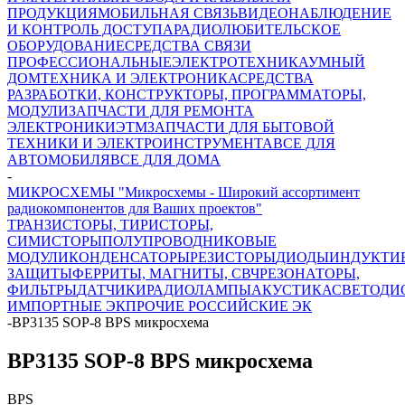
ПРОДУКЦИЯ
МОБИЛЬНАЯ СВЯЗЬ
ВИДЕОНАБЛЮДЕНИЕ
И КОНТРОЛЬ ДОСТУПА
РАДИОЛЮБИТЕЛЬСКОЕ
ОБОРУДОВАНИЕ
СРЕДСТВА СВЯЗИ
ПРОФЕССИОНАЛЬНЫЕ
ЭЛЕКТРОТЕХНИКА
УМНЫЙ
ДОМ
ТЕХНИКА И ЭЛЕКТРОНИКА
СРЕДСТВА
РАЗРАБОТКИ, КОНСТРУКТОРЫ, ПРОГРАММАТОРЫ,
МОДУЛИ
ЗАПЧАСТИ ДЛЯ РЕМОНТА
ЭЛЕКТРОНИКИ
ЭТМ
ЗАПЧАСТИ ДЛЯ БЫТОВОЙ
ТЕХНИКИ И ЭЛЕКТРОИНСТРУМЕНТА
ВСЕ ДЛЯ
АВТОМОБИЛЯ
ВСЕ ДЛЯ ДОМА
-
МИКРОСХЕМЫ "Микросхемы - Широкий ассортимент
радиокомпонентов для Ваших проектов"
ТРАНЗИСТОРЫ, ТИРИСТОРЫ,
СИМИСТОРЫ
ПОЛУПРОВОДНИКОВЫЕ
МОДУЛИ
КОНДЕНСАТОРЫ
РЕЗИСТОРЫ
ДИОДЫ
ИНДУКТИ
ЗАЩИТЫ
ФЕРРИТЫ, МАГНИТЫ, СВЧ
РЕЗОНАТОРЫ,
ФИЛЬТРЫ
ДАТЧИКИ
РАДИОЛАМПЫ
АКУСТИКА
СВЕТОДИ
ИМПОРТНЫЕ ЭК
ПРОЧИЕ РОССИЙСКИЕ ЭК
-
BP3135 SOP-8 BPS микросхема
BP3135 SOP-8 BPS микросхема
BPS