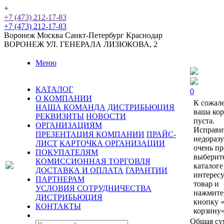
+
+7 (473) 212-17-83
+7 (473) 212-17-83
Воронеж
Москва
Санкт-Петербург
Краснодар
ВОРОНЕЖ
УЛ. ГЕНЕРАЛА ЛИЗЮКОВА, 2
Меню
КАТАЛОГ
0
О КОМПАНИИ
К сожал
НАША КОМАНДА
ДИСТРИБЬЮЦИЯ
ваша ко
РЕКВИЗИТЫ
НОВОСТИ
пуста.
ОРГАНИЗАЦИЯМ
Исправи
ПРЕЗЕНТАЦИЯ КОМПАНИИ
ПРАЙС-
недораз
ЛИСТ
КАРТОЧКА ОРГАНИЗАЦИИ
очень пр
ПОКУПАТЕЛЯМ
выберит
КОМИССИОННАЯ ТОРГОВЛЯ
каталоге
ДОСТАВКА И ОПЛАТА
ГАРАНТИИ
интерес
ПАРТНЕРАМ
товар и
УСЛОВИЯ СОТРУДНИЧЕСТВА
нажмите
ДИСТРИБЬЮЦИЯ
кнопку 
КОНТАКТЫ
корзину»
Общая су