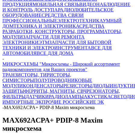
ПРОДУКЦИЯ
МОБИЛЬНАЯ СВЯЗЬ
ВИДЕОНАБЛЮДЕНИЕ
И КОНТРОЛЬ ДОСТУПА
РАДИОЛЮБИТЕЛЬСКОЕ
ОБОРУДОВАНИЕ
СРЕДСТВА СВЯЗИ
ПРОФЕССИОНАЛЬНЫЕ
ЭЛЕКТРОТЕХНИКА
УМНЫЙ
ДОМ
ТЕХНИКА И ЭЛЕКТРОНИКА
СРЕДСТВА
РАЗРАБОТКИ, КОНСТРУКТОРЫ, ПРОГРАММАТОРЫ,
МОДУЛИ
ЗАПЧАСТИ ДЛЯ РЕМОНТА
ЭЛЕКТРОНИКИ
ЭТМ
ЗАПЧАСТИ ДЛЯ БЫТОВОЙ
ТЕХНИКИ И ЭЛЕКТРОИНСТРУМЕНТА
ВСЕ ДЛЯ
АВТОМОБИЛЯ
ВСЕ ДЛЯ ДОМА
-
МИКРОСХЕМЫ "Микросхемы - Широкий ассортимент
радиокомпонентов для Ваших проектов"
ТРАНЗИСТОРЫ, ТИРИСТОРЫ,
СИМИСТОРЫ
ПОЛУПРОВОДНИКОВЫЕ
МОДУЛИ
КОНДЕНСАТОРЫ
РЕЗИСТОРЫ
ДИОДЫ
ИНДУКТИ
ЗАЩИТЫ
ФЕРРИТЫ, МАГНИТЫ, СВЧ
РЕЗОНАТОРЫ,
ФИЛЬТРЫ
ДАТЧИКИ
РАДИОЛАМПЫ
АКУСТИКА
СВЕТОДИ
ИМПОРТНЫЕ ЭК
ПРОЧИЕ РОССИЙСКИЕ ЭК
-
MAX692ACPA+ PDIP-8 Maxim микросхема
MAX692ACPA+ PDIP-8 Maxim
микросхема