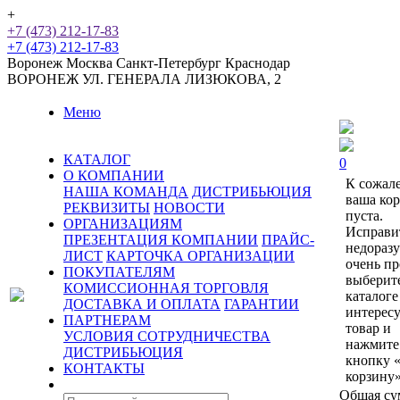
+
+7 (473) 212-17-83
+7 (473) 212-17-83
Воронеж
Москва
Санкт-Петербург
Краснодар
ВОРОНЕЖ
УЛ. ГЕНЕРАЛА ЛИЗЮКОВА, 2
Меню
КАТАЛОГ
0
О КОМПАНИИ
К сожал
НАША КОМАНДА
ДИСТРИБЬЮЦИЯ
ваша ко
РЕКВИЗИТЫ
НОВОСТИ
пуста.
ОРГАНИЗАЦИЯМ
Исправи
ПРЕЗЕНТАЦИЯ КОМПАНИИ
ПРАЙС-
недораз
ЛИСТ
КАРТОЧКА ОРГАНИЗАЦИИ
очень пр
ПОКУПАТЕЛЯМ
выберит
КОМИССИОННАЯ ТОРГОВЛЯ
каталоге
ДОСТАВКА И ОПЛАТА
ГАРАНТИИ
интерес
ПАРТНЕРАМ
товар и
УСЛОВИЯ СОТРУДНИЧЕСТВА
нажмите
ДИСТРИБЬЮЦИЯ
кнопку 
КОНТАКТЫ
корзину»
Общая су