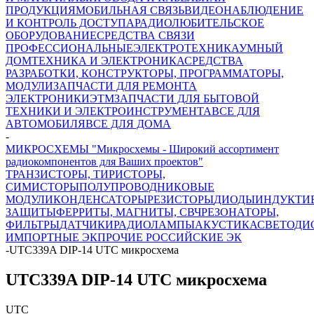
ПРОДУКЦИЯ
МОБИЛЬНАЯ СВЯЗЬ
ВИДЕОНАБЛЮДЕНИЕ
И КОНТРОЛЬ ДОСТУПА
РАДИОЛЮБИТЕЛЬСКОЕ
ОБОРУДОВАНИЕ
СРЕДСТВА СВЯЗИ
ПРОФЕССИОНАЛЬНЫЕ
ЭЛЕКТРОТЕХНИКА
УМНЫЙ
ДОМ
ТЕХНИКА И ЭЛЕКТРОНИКА
СРЕДСТВА
РАЗРАБОТКИ, КОНСТРУКТОРЫ, ПРОГРАММАТОРЫ,
МОДУЛИ
ЗАПЧАСТИ ДЛЯ РЕМОНТА
ЭЛЕКТРОНИКИ
ЭТМ
ЗАПЧАСТИ ДЛЯ БЫТОВОЙ
ТЕХНИКИ И ЭЛЕКТРОИНСТРУМЕНТА
ВСЕ ДЛЯ
АВТОМОБИЛЯ
ВСЕ ДЛЯ ДОМА
-
МИКРОСХЕМЫ "Микросхемы - Широкий ассортимент
радиокомпонентов для Ваших проектов"
ТРАНЗИСТОРЫ, ТИРИСТОРЫ,
СИМИСТОРЫ
ПОЛУПРОВОДНИКОВЫЕ
МОДУЛИ
КОНДЕНСАТОРЫ
РЕЗИСТОРЫ
ДИОДЫ
ИНДУКТИ
ЗАЩИТЫ
ФЕРРИТЫ, МАГНИТЫ, СВЧ
РЕЗОНАТОРЫ,
ФИЛЬТРЫ
ДАТЧИКИ
РАДИОЛАМПЫ
АКУСТИКА
СВЕТОДИ
ИМПОРТНЫЕ ЭК
ПРОЧИЕ РОССИЙСКИЕ ЭК
-
UTC339A DIP-14 UTC микросхема
UTC339A DIP-14 UTC микросхема
UTC