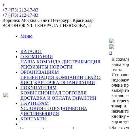
+
+7 (473) 212-17-83
+7 (473) 212-17-83
Воронеж
Москва
Санкт-Петербург
Краснодар
ВОРОНЕЖ
УЛ. ГЕНЕРАЛА ЛИЗЮКОВА, 2
Меню
КАТАЛОГ
0
О КОМПАНИИ
К сожал
НАША КОМАНДА
ДИСТРИБЬЮЦИЯ
ваша ко
РЕКВИЗИТЫ
НОВОСТИ
пуста.
ОРГАНИЗАЦИЯМ
Исправи
ПРЕЗЕНТАЦИЯ КОМПАНИИ
ПРАЙС-
недораз
ЛИСТ
КАРТОЧКА ОРГАНИЗАЦИИ
очень пр
ПОКУПАТЕЛЯМ
выберит
КОМИССИОННАЯ ТОРГОВЛЯ
каталоге
ДОСТАВКА И ОПЛАТА
ГАРАНТИИ
интерес
ПАРТНЕРАМ
товар и
УСЛОВИЯ СОТРУДНИЧЕСТВА
нажмите
ДИСТРИБЬЮЦИЯ
кнопку 
КОНТАКТЫ
корзину»
Общая су