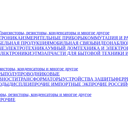
исторы, резисторы, конденсаторы и многое другое
ТРОНИКА
ИЗМЕРИТЕЛЬНЫЕ ПРИБОРЫ
КОММУТАЦИЯ И Р
БЕЛЬНАЯ ПРОДУКЦИЯ
МОБИЛЬНАЯ СВЯЗЬ
ВИДЕОНАБЛЮД
ЫЕ
ЭЛЕКТРОТЕХНИКА
УМНЫЙ ДОМ
ТЕХНИКА И ЭЛЕКТРО
ЭЛЕКТРОНИКИ
ЭТМ
ЗАПЧАСТИ ДЛЯ БЫТОВОЙ ТЕХНИКИ 
сторы, конденсаторы и многое другое
РЫ
ПОЛУПРОВОДНИКОВЫЕ
ВНОСТИ
ТРАНСФОРМАТОРЫ
УСТРОЙСТВА ЗАЩИТЫ
ФЕРР
ОДЫ
ДИСПЛЕИ
ПРОЧИЕ ИМПОРТНЫЕ ЭК
ПРОЧИЕ РОССИЙ
 резисторы, конденсаторы и многое другое
РОЧИЕ