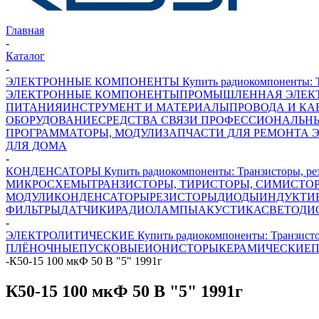
Главная
-
Каталог
-
ЭЛЕКТРОННЫЕ КОМПОНЕНТЫ Купить радиокомпоненты: Транз
ЭЛЕКТРОННЫЕ КОМПОНЕНТЫ
ПРОМЫШЛЕННАЯ ЭЛЕК
ПИТАНИЯ
ИНСТРУМЕНТ И МАТЕРИАЛЫ
ПРОВОДА И КА
ОБОРУДОВАНИЕ
СРЕДСТВА СВЯЗИ ПРОФЕССИОНАЛЬН
ПРОГРАММАТОРЫ, МОДУЛИ
ЗАПЧАСТИ ДЛЯ РЕМОНТА 
ДЛЯ ДОМА
-
КОНДЕНСАТОРЫ Купить радиокомпоненты: Транзисторы, рези
МИКРОСХЕМЫ
ТРАНЗИСТОРЫ, ТИРИСТОРЫ, СИМИСТО
МОДУЛИ
КОНДЕНСАТОРЫ
РЕЗИСТОРЫ
ДИОДЫ
ИНДУКТИ
ФИЛЬТРЫ
ДАТЧИКИ
РАДИОЛАМПЫ
АКУСТИКА
СВЕТОДИ
-
ЭЛЕКТРОЛИТИЧЕСКИЕ Купить радиокомпоненты: Транзисторы,
ПЛЁНОЧНЫЕ
ПУСКОВЫЕ
ИОНИСТОРЫ
КЕРАМИЧЕСКИЕ
П
-
К50-15 100 мкФ 50 В "5" 1991г
К50-15 100 мкФ 50 В "5" 1991г