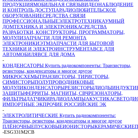
ПРОДУКЦИЯ
МОБИЛЬНАЯ СВЯЗЬ
ВИДЕОНАБЛЮДЕНИЕ
И КОНТРОЛЬ ДОСТУПА
РАДИОЛЮБИТЕЛЬСКОЕ
ОБОРУДОВАНИЕ
СРЕДСТВА СВЯЗИ
ПРОФЕССИОНАЛЬНЫЕ
ЭЛЕКТРОТЕХНИКА
УМНЫЙ
ДОМ
ТЕХНИКА И ЭЛЕКТРОНИКА
СРЕДСТВА
РАЗРАБОТКИ, КОНСТРУКТОРЫ, ПРОГРАММАТОРЫ,
МОДУЛИ
ЗАПЧАСТИ ДЛЯ РЕМОНТА
ЭЛЕКТРОНИКИ
ЭТМ
ЗАПЧАСТИ ДЛЯ БЫТОВОЙ
ТЕХНИКИ И ЭЛЕКТРОИНСТРУМЕНТА
ВСЕ ДЛЯ
АВТОМОБИЛЯ
ВСЕ ДЛЯ ДОМА
-
КОНДЕНСАТОРЫ Купить радиокомпоненты: Транзисторы,
резисторы, конденсаторы и многое другое
МИКРОСХЕМЫ
ТРАНЗИСТОРЫ, ТИРИСТОРЫ,
СИМИСТОРЫ
ПОЛУПРОВОДНИКОВЫЕ
МОДУЛИ
КОНДЕНСАТОРЫ
РЕЗИСТОРЫ
ДИОДЫ
ИНДУКТИ
ЗАЩИТЫ
ФЕРРИТЫ, МАГНИТЫ, СВЧ
РЕЗОНАТОРЫ,
ФИЛЬТРЫ
ДАТЧИКИ
РАДИОЛАМПЫ
АКУСТИКА
СВЕТОДИ
ИМПОРТНЫЕ ЭК
ПРОЧИЕ РОССИЙСКИЕ ЭК
-
ЭЛЕКТРОЛИТИЧЕСКИЕ Купить радиокомпоненты:
Транзисторы, резисторы, конденсаторы и многое другое
ПЛЁНОЧНЫЕ
ПУСКОВЫЕ
ИОНИСТОРЫ
КЕРАМИЧЕСКИЕ
П
-
ESG331M2CB