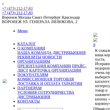
+
+7 (473) 212-17-83
+7 (473) 212-17-83
Воронеж
Москва
Санкт-Петербург
Краснодар
ВОРОНЕЖ
УЛ. ГЕНЕРАЛА ЛИЗЮКОВА, 2
Меню
КАТАЛОГ
0
О КОМПАНИИ
К сожал
НАША КОМАНДА
ДИСТРИБЬЮЦИЯ
ваша ко
РЕКВИЗИТЫ
НОВОСТИ
пуста.
ОРГАНИЗАЦИЯМ
Исправи
ПРЕЗЕНТАЦИЯ КОМПАНИИ
ПРАЙС-
недораз
ЛИСТ
КАРТОЧКА ОРГАНИЗАЦИИ
очень пр
ПОКУПАТЕЛЯМ
выберит
КОМИССИОННАЯ ТОРГОВЛЯ
каталоге
ДОСТАВКА И ОПЛАТА
ГАРАНТИИ
интерес
ПАРТНЕРАМ
товар и
УСЛОВИЯ СОТРУДНИЧЕСТВА
нажмите
ДИСТРИБЬЮЦИЯ
кнопку 
КОНТАКТЫ
корзину»
Общая су