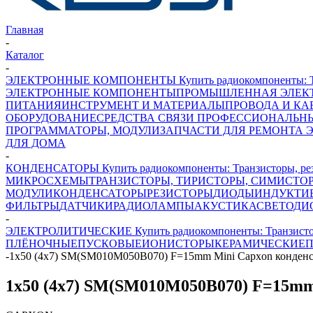
Главная
-
Каталог
-
ЭЛЕКТРОННЫЕ КОМПОНЕНТЫ Купить радиокомпоненты: Транз
ЭЛЕКТРОННЫЕ КОМПОНЕНТЫ
ПРОМЫШЛЕННАЯ ЭЛЕК
ПИТАНИЯ
ИНСТРУМЕНТ И МАТЕРИАЛЫ
ПРОВОДА И КА
ОБОРУДОВАНИЕ
СРЕДСТВА СВЯЗИ ПРОФЕССИОНАЛЬН
ПРОГРАММАТОРЫ, МОДУЛИ
ЗАПЧАСТИ ДЛЯ РЕМОНТА 
ДЛЯ ДОМА
-
КОНДЕНСАТОРЫ Купить радиокомпоненты: Транзисторы, рези
МИКРОСХЕМЫ
ТРАНЗИСТОРЫ, ТИРИСТОРЫ, СИМИСТО
МОДУЛИ
КОНДЕНСАТОРЫ
РЕЗИСТОРЫ
ДИОДЫ
ИНДУКТИ
ФИЛЬТРЫ
ДАТЧИКИ
РАДИОЛАМПЫ
АКУСТИКА
СВЕТОДИ
-
ЭЛЕКТРОЛИТИЧЕСКИЕ Купить радиокомпоненты: Транзисторы,
ПЛЁНОЧНЫЕ
ПУСКОВЫЕ
ИОНИСТОРЫ
КЕРАМИЧЕСКИЕ
П
-
1х50 (4х7) SM(SM010M050B070) F=15mm Mini Capxon конденс
1х50 (4х7) SM(SM010M050B070) F=15mm