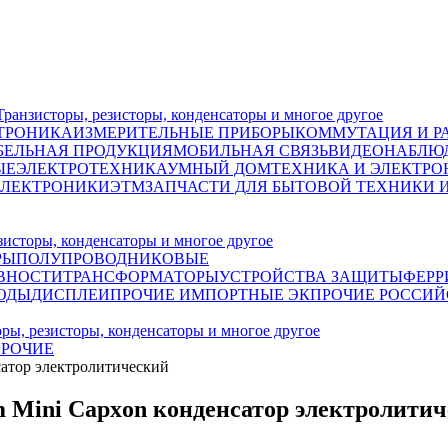
исторы, резисторы, конденсаторы и многое другое
ТРОНИКА
ИЗМЕРИТЕЛЬНЫЕ ПРИБОРЫ
КОММУТАЦИЯ И Р
БЕЛЬНАЯ ПРОДУКЦИЯ
МОБИЛЬНАЯ СВЯЗЬ
ВИДЕОНАБЛЮД
ЫЕ
ЭЛЕКТРОТЕХНИКА
УМНЫЙ ДОМ
ТЕХНИКА И ЭЛЕКТРО
ЭЛЕКТРОНИКИ
ЭТМ
ЗАПЧАСТИ ДЛЯ БЫТОВОЙ ТЕХНИКИ 
сторы, конденсаторы и многое другое
РЫ
ПОЛУПРОВОДНИКОВЫЕ
ВНОСТИ
ТРАНСФОРМАТОРЫ
УСТРОЙСТВА ЗАЩИТЫ
ФЕРР
ОДЫ
ДИСПЛЕИ
ПРОЧИЕ ИМПОРТНЫЕ ЭК
ПРОЧИЕ РОССИЙ
 резисторы, конденсаторы и многое другое
РОЧИЕ
атор электролитический
 Mini Capxon конденсатор электролити