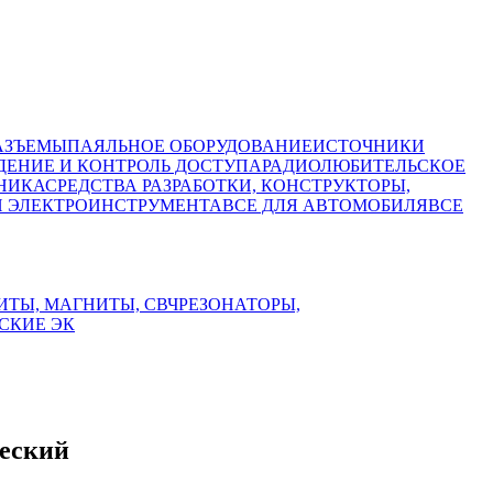
АЗЪЕМЫ
ПАЯЛЬНОЕ ОБОРУДОВАНИЕ
ИСТОЧНИКИ
ЕНИЕ И КОНТРОЛЬ ДОСТУПА
РАДИОЛЮБИТЕЛЬСКОЕ
НИКА
СРЕДСТВА РАЗРАБОТКИ, КОНСТРУКТОРЫ,
И ЭЛЕКТРОИНСТРУМЕНТА
ВСЕ ДЛЯ АВТОМОБИЛЯ
ВСЕ
ИТЫ, МАГНИТЫ, СВЧ
РЕЗОНАТОРЫ,
СКИЕ ЭК
ческий