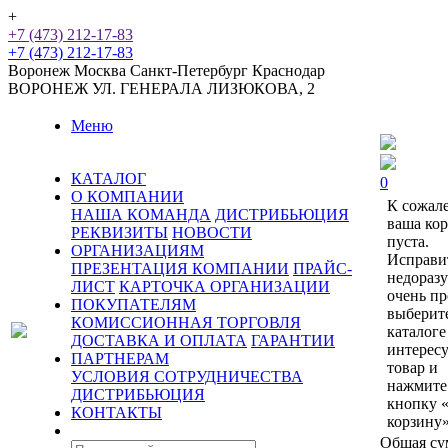
+
+7 (473) 212-17-83
+7 (473) 212-17-83
Воронеж
Москва
Санкт-Петербург
Краснодар
ВОРОНЕЖ
УЛ. ГЕНЕРАЛА ЛИЗЮКОВА, 2
Меню
КАТАЛОГ
0
О КОМПАНИИ
К сожал
НАША КОМАНДА
ДИСТРИБЬЮЦИЯ
ваша ко
РЕКВИЗИТЫ
НОВОСТИ
пуста.
ОРГАНИЗАЦИЯМ
Исправи
ПРЕЗЕНТАЦИЯ КОМПАНИИ
ПРАЙС-
недораз
ЛИСТ
КАРТОЧКА ОРГАНИЗАЦИИ
очень пр
ПОКУПАТЕЛЯМ
выберит
КОМИССИОННАЯ ТОРГОВЛЯ
каталоге
ДОСТАВКА И ОПЛАТА
ГАРАНТИИ
интерес
ПАРТНЕРАМ
товар и
УСЛОВИЯ СОТРУДНИЧЕСТВА
нажмите
ДИСТРИБЬЮЦИЯ
кнопку 
КОНТАКТЫ
корзину»
Общая су