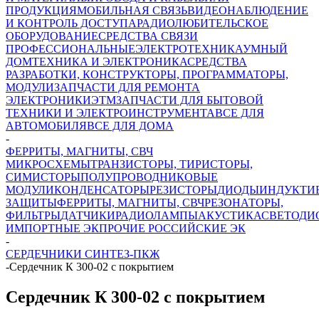
ПРОДУКЦИЯ
МОБИЛЬНАЯ СВЯЗЬ
ВИДЕОНАБЛЮДЕНИЕ
И КОНТРОЛЬ ДОСТУПА
РАДИОЛЮБИТЕЛЬСКОЕ
ОБОРУДОВАНИЕ
СРЕДСТВА СВЯЗИ
ПРОФЕССИОНАЛЬНЫЕ
ЭЛЕКТРОТЕХНИКА
УМНЫЙ
ДОМ
ТЕХНИКА И ЭЛЕКТРОНИКА
СРЕДСТВА
РАЗРАБОТКИ, КОНСТРУКТОРЫ, ПРОГРАММАТОРЫ,
МОДУЛИ
ЗАПЧАСТИ ДЛЯ РЕМОНТА
ЭЛЕКТРОНИКИ
ЭТМ
ЗАПЧАСТИ ДЛЯ БЫТОВОЙ
ТЕХНИКИ И ЭЛЕКТРОИНСТРУМЕНТА
ВСЕ ДЛЯ
АВТОМОБИЛЯ
ВСЕ ДЛЯ ДОМА
-
ФЕРРИТЫ, МАГНИТЫ, СВЧ
МИКРОСХЕМЫ
ТРАНЗИСТОРЫ, ТИРИСТОРЫ,
СИМИСТОРЫ
ПОЛУПРОВОДНИКОВЫЕ
МОДУЛИ
КОНДЕНСАТОРЫ
РЕЗИСТОРЫ
ДИОДЫ
ИНДУКТИ
ЗАЩИТЫ
ФЕРРИТЫ, МАГНИТЫ, СВЧ
РЕЗОНАТОРЫ,
ФИЛЬТРЫ
ДАТЧИКИ
РАДИОЛАМПЫ
АКУСТИКА
СВЕТОДИ
ИМПОРТНЫЕ ЭК
ПРОЧИЕ РОССИЙСКИЕ ЭК
-
СЕРДЕЧНИКИ СИНТЕЗ-ПКЖ
-
Сердечник К 300-02 с покрытием
Сердечник К 300-02 с покрытием