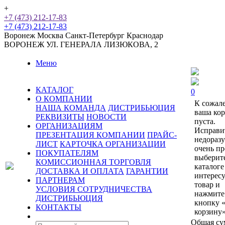
+
+7 (473) 212-17-83
+7 (473) 212-17-83
Воронеж
Москва
Санкт-Петербург
Краснодар
ВОРОНЕЖ
УЛ. ГЕНЕРАЛА ЛИЗЮКОВА, 2
Меню
КАТАЛОГ
0
О КОМПАНИИ
К сожал
НАША КОМАНДА
ДИСТРИБЬЮЦИЯ
ваша ко
РЕКВИЗИТЫ
НОВОСТИ
пуста.
ОРГАНИЗАЦИЯМ
Исправи
ПРЕЗЕНТАЦИЯ КОМПАНИИ
ПРАЙС-
недораз
ЛИСТ
КАРТОЧКА ОРГАНИЗАЦИИ
очень пр
ПОКУПАТЕЛЯМ
выберит
КОМИССИОННАЯ ТОРГОВЛЯ
каталоге
ДОСТАВКА И ОПЛАТА
ГАРАНТИИ
интерес
ПАРТНЕРАМ
товар и
УСЛОВИЯ СОТРУДНИЧЕСТВА
нажмите
ДИСТРИБЬЮЦИЯ
кнопку 
КОНТАКТЫ
корзину»
Общая су