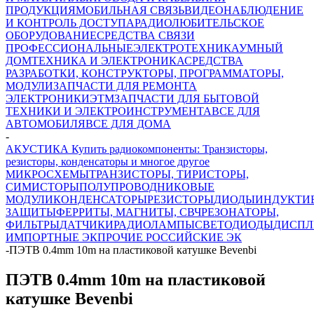
ПРОДУКЦИЯ
МОБИЛЬНАЯ СВЯЗЬ
ВИДЕОНАБЛЮДЕНИЕ
И КОНТРОЛЬ ДОСТУПА
РАДИОЛЮБИТЕЛЬСКОЕ
ОБОРУДОВАНИЕ
СРЕДСТВА СВЯЗИ
ПРОФЕССИОНАЛЬНЫЕ
ЭЛЕКТРОТЕХНИКА
УМНЫЙ
ДОМ
ТЕХНИКА И ЭЛЕКТРОНИКА
СРЕДСТВА
РАЗРАБОТКИ, КОНСТРУКТОРЫ, ПРОГРАММАТОРЫ,
МОДУЛИ
ЗАПЧАСТИ ДЛЯ РЕМОНТА
ЭЛЕКТРОНИКИ
ЭТМ
ЗАПЧАСТИ ДЛЯ БЫТОВОЙ
ТЕХНИКИ И ЭЛЕКТРОИНСТРУМЕНТА
ВСЕ ДЛЯ
АВТОМОБИЛЯ
ВСЕ ДЛЯ ДОМА
-
АКУСТИКА Купить радиокомпоненты: Транзисторы,
резисторы, конденсаторы и многое другое
МИКРОСХЕМЫ
ТРАНЗИСТОРЫ, ТИРИСТОРЫ,
СИМИСТОРЫ
ПОЛУПРОВОДНИКОВЫЕ
МОДУЛИ
КОНДЕНСАТОРЫ
РЕЗИСТОРЫ
ДИОДЫ
ИНДУКТИ
ЗАЩИТЫ
ФЕРРИТЫ, МАГНИТЫ, СВЧ
РЕЗОНАТОРЫ,
ФИЛЬТРЫ
ДАТЧИКИ
РАДИОЛАМПЫ
СВЕТОДИОДЫ
ДИСПЛ
ИМПОРТНЫЕ ЭК
ПРОЧИЕ РОССИЙСКИЕ ЭК
-
ПЭТВ 0.4mm 10m на пластиковой катушке Bevenbi
ПЭТВ 0.4mm 10m на пластиковой
катушке Bevenbi