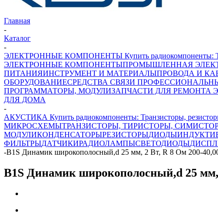
Главная
-
Каталог
-
ЭЛЕКТРОННЫЕ КОМПОНЕНТЫ Купить радиокомпоненты: Транз
ЭЛЕКТРОННЫЕ КОМПОНЕНТЫ
ПРОМЫШЛЕННАЯ ЭЛЕК
ПИТАНИЯ
ИНСТРУМЕНТ И МАТЕРИАЛЫ
ПРОВОДА И КА
ОБОРУДОВАНИЕ
СРЕДСТВА СВЯЗИ ПРОФЕССИОНАЛЬН
ПРОГРАММАТОРЫ, МОДУЛИ
ЗАПЧАСТИ ДЛЯ РЕМОНТА 
ДЛЯ ДОМА
-
АКУСТИКА Купить радиокомпоненты: Транзисторы, резисторы
МИКРОСХЕМЫ
ТРАНЗИСТОРЫ, ТИРИСТОРЫ, СИМИСТО
МОДУЛИ
КОНДЕНСАТОРЫ
РЕЗИСТОРЫ
ДИОДЫ
ИНДУКТИ
ФИЛЬТРЫ
ДАТЧИКИ
РАДИОЛАМПЫ
СВЕТОДИОДЫ
ДИСПЛ
-
B1S Динамик широкополосный,d 25 мм, 2 Вт, R 8 Ом 200-40,00
B1S Динамик широкополосный,d 25 мм, 2 