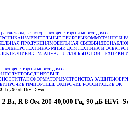
исторы, резисторы, конденсаторы и многое другое
ТРОНИКА
ИЗМЕРИТЕЛЬНЫЕ ПРИБОРЫ
КОММУТАЦИЯ И Р
БЕЛЬНАЯ ПРОДУКЦИЯ
МОБИЛЬНАЯ СВЯЗЬ
ВИДЕОНАБЛЮД
ЫЕ
ЭЛЕКТРОТЕХНИКА
УМНЫЙ ДОМ
ТЕХНИКА И ЭЛЕКТРО
ЭЛЕКТРОНИКИ
ЭТМ
ЗАПЧАСТИ ДЛЯ БЫТОВОЙ ТЕХНИКИ 
, конденсаторы и многое другое
РЫ
ПОЛУПРОВОДНИКОВЫЕ
ВНОСТИ
ТРАНСФОРМАТОРЫ
УСТРОЙСТВА ЗАЩИТЫ
ФЕРР
ЕИ
ПРОЧИЕ ИМПОРТНЫЕ ЭК
ПРОЧИЕ РОССИЙСКИЕ ЭК
0 Гц, 90 дБ HiVi -Swan
Вт, R 8 Ом 200-40,000 Гц, 90 дБ HiVi -