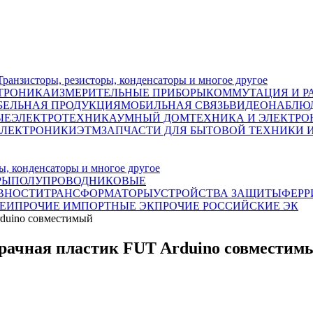
исторы, резисторы, конденсаторы и многое другое
ТРОНИКА
ИЗМЕРИТЕЛЬНЫЕ ПРИБОРЫ
КОММУТАЦИЯ И Р
БЕЛЬНАЯ ПРОДУКЦИЯ
МОБИЛЬНАЯ СВЯЗЬ
ВИДЕОНАБЛЮД
ЫЕ
ЭЛЕКТРОТЕХНИКА
УМНЫЙ ДОМ
ТЕХНИКА И ЭЛЕКТРО
ЭЛЕКТРОНИКИ
ЭТМ
ЗАПЧАСТИ ДЛЯ БЫТОВОЙ ТЕХНИКИ 
, конденсаторы и многое другое
РЫ
ПОЛУПРОВОДНИКОВЫЕ
ВНОСТИ
ТРАНСФОРМАТОРЫ
УСТРОЙСТВА ЗАЩИТЫ
ФЕРР
ЕИ
ПРОЧИЕ ИМПОРТНЫЕ ЭК
ПРОЧИЕ РОССИЙСКИЕ ЭК
rduino совместимый
зрачная пластик FUT Arduino совместим