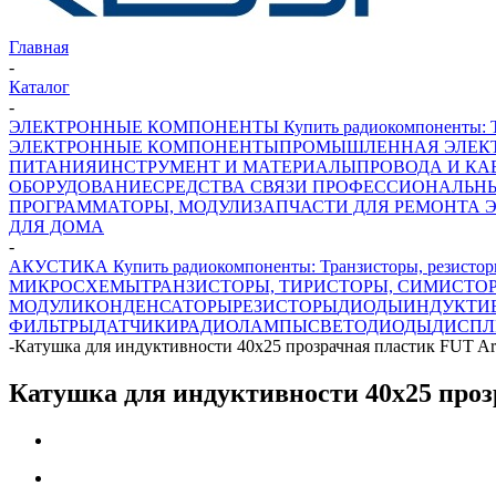
Главная
-
Каталог
-
ЭЛЕКТРОННЫЕ КОМПОНЕНТЫ Купить радиокомпоненты: Транз
ЭЛЕКТРОННЫЕ КОМПОНЕНТЫ
ПРОМЫШЛЕННАЯ ЭЛЕК
ПИТАНИЯ
ИНСТРУМЕНТ И МАТЕРИАЛЫ
ПРОВОДА И КА
ОБОРУДОВАНИЕ
СРЕДСТВА СВЯЗИ ПРОФЕССИОНАЛЬН
ПРОГРАММАТОРЫ, МОДУЛИ
ЗАПЧАСТИ ДЛЯ РЕМОНТА 
ДЛЯ ДОМА
-
АКУСТИКА Купить радиокомпоненты: Транзисторы, резисторы
МИКРОСХЕМЫ
ТРАНЗИСТОРЫ, ТИРИСТОРЫ, СИМИСТО
МОДУЛИ
КОНДЕНСАТОРЫ
РЕЗИСТОРЫ
ДИОДЫ
ИНДУКТИ
ФИЛЬТРЫ
ДАТЧИКИ
РАДИОЛАМПЫ
СВЕТОДИОДЫ
ДИСПЛ
-
Катушка для индуктивности 40x25 прозрачная пластик FUT A
Катушка для индуктивности 40x25 про