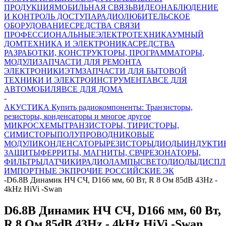
ПРОДУКЦИЯ
МОБИЛЬНАЯ СВЯЗЬ
ВИДЕОНАБЛЮДЕНИЕ
И КОНТРОЛЬ ДОСТУПА
РАДИОЛЮБИТЕЛЬСКОЕ
ОБОРУДОВАНИЕ
СРЕДСТВА СВЯЗИ
ПРОФЕССИОНАЛЬНЫЕ
ЭЛЕКТРОТЕХНИКА
УМНЫЙ
ДОМ
ТЕХНИКА И ЭЛЕКТРОНИКА
СРЕДСТВА
РАЗРАБОТКИ, КОНСТРУКТОРЫ, ПРОГРАММАТОРЫ,
МОДУЛИ
ЗАПЧАСТИ ДЛЯ РЕМОНТА
ЭЛЕКТРОНИКИ
ЭТМ
ЗАПЧАСТИ ДЛЯ БЫТОВОЙ
ТЕХНИКИ И ЭЛЕКТРОИНСТРУМЕНТА
ВСЕ ДЛЯ
АВТОМОБИЛЯ
ВСЕ ДЛЯ ДОМА
-
АКУСТИКА Купить радиокомпоненты: Транзисторы,
резисторы, конденсаторы и многое другое
МИКРОСХЕМЫ
ТРАНЗИСТОРЫ, ТИРИСТОРЫ,
СИМИСТОРЫ
ПОЛУПРОВОДНИКОВЫЕ
МОДУЛИ
КОНДЕНСАТОРЫ
РЕЗИСТОРЫ
ДИОДЫ
ИНДУКТИ
ЗАЩИТЫ
ФЕРРИТЫ, МАГНИТЫ, СВЧ
РЕЗОНАТОРЫ,
ФИЛЬТРЫ
ДАТЧИКИ
РАДИОЛАМПЫ
СВЕТОДИОДЫ
ДИСПЛ
ИМПОРТНЫЕ ЭК
ПРОЧИЕ РОССИЙСКИЕ ЭК
-
D6.8B Динамик НЧ СЧ, D166 мм, 60 Вт, R 8 Ом 85dB 43Hz -
4kHz HiVi -Swan
D6.8B Динамик НЧ СЧ, D166 мм, 60 Вт,
R 8 Ом 85dB 43Hz - 4kHz HiVi -Swan