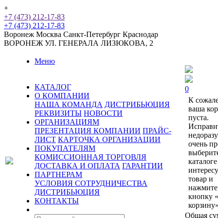
+
+7 (473) 212-17-83
+7 (473) 212-17-83
Воронеж
Москва
Санкт-Петербург
Краснодар
ВОРОНЕЖ
УЛ. ГЕНЕРАЛА ЛИЗЮКОВА, 2
Меню
КАТАЛОГ
0
О КОМПАНИИ
К сожал
НАША КОМАНДА
ДИСТРИБЬЮЦИЯ
ваша ко
РЕКВИЗИТЫ
НОВОСТИ
пуста.
ОРГАНИЗАЦИЯМ
Исправи
ПРЕЗЕНТАЦИЯ КОМПАНИИ
ПРАЙС-
недораз
ЛИСТ
КАРТОЧКА ОРГАНИЗАЦИИ
очень пр
ПОКУПАТЕЛЯМ
выберит
КОМИССИОННАЯ ТОРГОВЛЯ
каталоге
ДОСТАВКА И ОПЛАТА
ГАРАНТИИ
интерес
ПАРТНЕРАМ
товар и
УСЛОВИЯ СОТРУДНИЧЕСТВА
нажмите
ДИСТРИБЬЮЦИЯ
кнопку 
КОНТАКТЫ
корзину»
Общая су