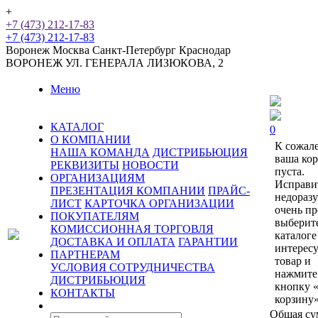
+
+7 (473) 212-17-83
+7 (473) 212-17-83
Воронеж
Москва
Санкт-Петербург
Краснодар
ВОРОНЕЖ
УЛ. ГЕНЕРАЛА ЛИЗЮКОВА, 2
Меню
КАТАЛОГ
0
О КОМПАНИИ
К сожал
НАША КОМАНДА
ДИСТРИБЬЮЦИЯ
ваша ко
РЕКВИЗИТЫ
НОВОСТИ
пуста.
ОРГАНИЗАЦИЯМ
Исправи
ПРЕЗЕНТАЦИЯ КОМПАНИИ
ПРАЙС-
недораз
ЛИСТ
КАРТОЧКА ОРГАНИЗАЦИИ
очень пр
ПОКУПАТЕЛЯМ
выберит
КОМИССИОННАЯ ТОРГОВЛЯ
каталоге
ДОСТАВКА И ОПЛАТА
ГАРАНТИИ
интерес
ПАРТНЕРАМ
товар и
УСЛОВИЯ СОТРУДНИЧЕСТВА
нажмите
ДИСТРИБЬЮЦИЯ
кнопку 
КОНТАКТЫ
корзину»
Общая су