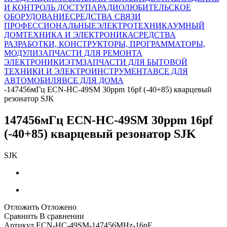
И КОНТРОЛЬ ДОСТУПА
РАДИОЛЮБИТЕЛЬСКОЕ
ОБОРУДОВАНИЕ
СРЕДСТВА СВЯЗИ
ПРОФЕССИОНАЛЬНЫЕ
ЭЛЕКТРОТЕХНИКА
УМНЫЙ
ДОМ
ТЕХНИКА И ЭЛЕКТРОНИКА
СРЕДСТВА
РАЗРАБОТКИ, КОНСТРУКТОРЫ, ПРОГРАММАТОРЫ,
МОДУЛИ
ЗАПЧАСТИ ДЛЯ РЕМОНТА
ЭЛЕКТРОНИКИ
ЭТМ
ЗАПЧАСТИ ДЛЯ БЫТОВОЙ
ТЕХНИКИ И ЭЛЕКТРОИНСТРУМЕНТА
ВСЕ ДЛЯ
АВТОМОБИЛЯ
ВСЕ ДЛЯ ДОМА
-
147456мГц ECN-HC-49SM 30ppm 16pf (-40+85) кварцевый
резонатор SJK
147456мГц ECN-HC-49SM 30ppm 16pf
(-40+85) кварцевый резонатор SJK
SJK
Отложить
Отложено
Сравнить
В сравнении
Артикул
ECN-HC-49SM-147456MHz-16pF