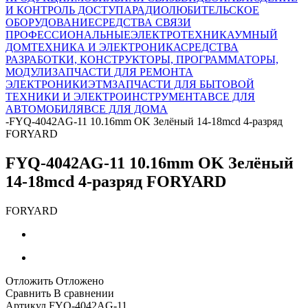
И КОНТРОЛЬ ДОСТУПА
РАДИОЛЮБИТЕЛЬСКОЕ
ОБОРУДОВАНИЕ
СРЕДСТВА СВЯЗИ
ПРОФЕССИОНАЛЬНЫЕ
ЭЛЕКТРОТЕХНИКА
УМНЫЙ
ДОМ
ТЕХНИКА И ЭЛЕКТРОНИКА
СРЕДСТВА
РАЗРАБОТКИ, КОНСТРУКТОРЫ, ПРОГРАММАТОРЫ,
МОДУЛИ
ЗАПЧАСТИ ДЛЯ РЕМОНТА
ЭЛЕКТРОНИКИ
ЭТМ
ЗАПЧАСТИ ДЛЯ БЫТОВОЙ
ТЕХНИКИ И ЭЛЕКТРОИНСТРУМЕНТА
ВСЕ ДЛЯ
АВТОМОБИЛЯ
ВСЕ ДЛЯ ДОМА
-
FYQ-4042AG-11 10.16mm OK Зелёный 14-18mcd 4-разряд
FORYARD
FYQ-4042AG-11 10.16mm OK Зелёный
14-18mcd 4-разряд FORYARD
FORYARD
Отложить
Отложено
Сравнить
В сравнении
Артикул
FYQ-4042AG-11