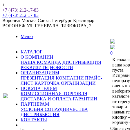
+
+7 (473) 212-17-83
+7 (473) 212-17-83
Воронеж
Москва
Санкт-Петербург
Краснодар
ВОРОНЕЖ
УЛ. ГЕНЕРАЛА ЛИЗЮКОВА, 2
Меню
КАТАЛОГ
0
О КОМПАНИИ
К сожал
НАША КОМАНДА
ДИСТРИБЬЮЦИЯ
ваша ко
РЕКВИЗИТЫ
НОВОСТИ
пуста.
ОРГАНИЗАЦИЯМ
Исправи
ПРЕЗЕНТАЦИЯ КОМПАНИИ
ПРАЙС-
недораз
ЛИСТ
КАРТОЧКА ОРГАНИЗАЦИИ
очень пр
ПОКУПАТЕЛЯМ
выберит
КОМИССИОННАЯ ТОРГОВЛЯ
каталоге
ДОСТАВКА И ОПЛАТА
ГАРАНТИИ
интерес
ПАРТНЕРАМ
товар и
УСЛОВИЯ СОТРУДНИЧЕСТВА
нажмите
ДИСТРИБЬЮЦИЯ
кнопку 
КОНТАКТЫ
корзину»
Общая су