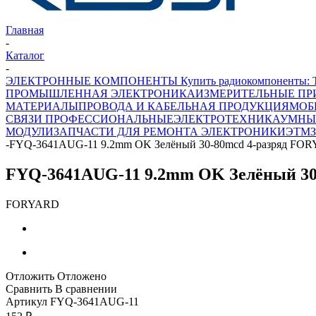
Главная
-
Каталог
-
ЭЛЕКТРОННЫЕ КОМПОНЕНТЫ Купить радиокомпоненты: Транз
ПРОМЫШЛЕННАЯ ЭЛЕКТРОНИКА
ИЗМЕРИТЕЛЬНЫЕ ПР
МАТЕРИАЛЫ
ПРОВОДА И КАБЕЛЬНАЯ ПРОДУКЦИЯ
МОБ
СВЯЗИ ПРОФЕССИОНАЛЬНЫЕ
ЭЛЕКТРОТЕХНИКА
УМНЫ
МОДУЛИ
ЗАПЧАСТИ ДЛЯ РЕМОНТА ЭЛЕКТРОНИКИ
ЭТМ
-
FYQ-3641AUG-11 9.2mm OK Зелёный 30-80mcd 4-разряд FO
FYQ-3641AUG-11 9.2mm OK Зелёный 3
FORYARD
Отложить
Отложено
Сравнить
В сравнении
Артикул
FYQ-3641AUG-11