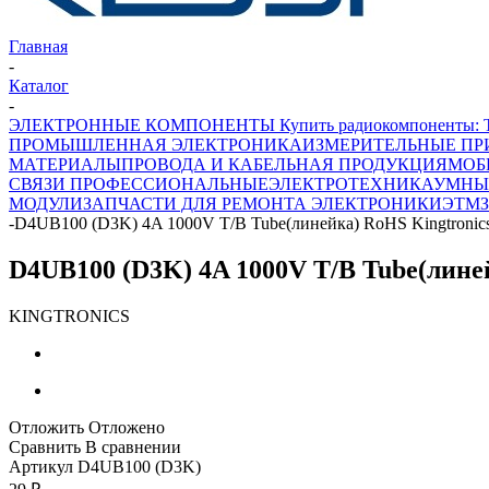
Главная
-
Каталог
-
ЭЛЕКТРОННЫЕ КОМПОНЕНТЫ Купить радиокомпоненты: Транз
ПРОМЫШЛЕННАЯ ЭЛЕКТРОНИКА
ИЗМЕРИТЕЛЬНЫЕ ПР
МАТЕРИАЛЫ
ПРОВОДА И КАБЕЛЬНАЯ ПРОДУКЦИЯ
МОБ
СВЯЗИ ПРОФЕССИОНАЛЬНЫЕ
ЭЛЕКТРОТЕХНИКА
УМНЫ
МОДУЛИ
ЗАПЧАСТИ ДЛЯ РЕМОНТА ЭЛЕКТРОНИКИ
ЭТМ
-
D4UB100 (D3K) 4A 1000V T/B Tube(линейка) RoHS Kingtronic
D4UB100 (D3K) 4A 1000V T/B Tube(лине
KINGTRONICS
Отложить
Отложено
Сравнить
В сравнении
Артикул
D4UB100 (D3K)