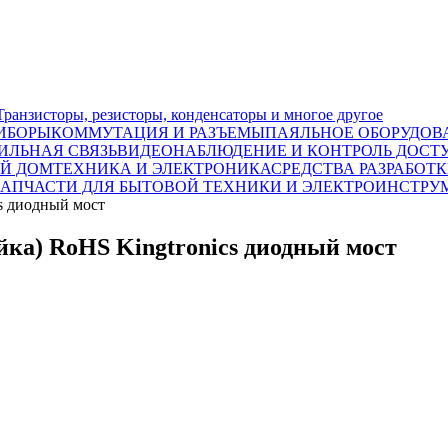
исторы, резисторы, конденсаторы и многое другое
ИБОРЫ
КОММУТАЦИЯ И РАЗЪЕМЫ
ПАЯЛЬНОЕ ОБОРУДОВ
ИЛЬНАЯ СВЯЗЬ
ВИДЕОНАБЛЮДЕНИЕ И КОНТРОЛЬ ДОСТ
Й ДОМ
ТЕХНИКА И ЭЛЕКТРОНИКА
СРЕДСТВА РАЗРАБОТ
ЗАПЧАСТИ ДЛЯ БЫТОВОЙ ТЕХНИКИ И ЭЛЕКТРОИНСТРУ
s диодный мост
йка) RoHS Kingtronics диодный мост