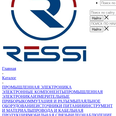
Главная
-
Каталог
-
ПРОМЫШЛЕННАЯ ЭЛЕКТРОНИКА
ЭЛЕКТРОННЫЕ КОМПОНЕНТЫ
ПРОМЫШЛЕННАЯ
ЭЛЕКТРОНИКА
ИЗМЕРИТЕЛЬНЫЕ
ПРИБОРЫ
КОММУТАЦИЯ И РАЗЪЕМЫ
ПАЯЛЬНОЕ
ОБОРУДОВАНИЕ
ИСТОЧНИКИ ПИТАНИЯ
ИНСТРУМЕНТ
И МАТЕРИАЛЫ
ПРОВОДА И КАБЕЛЬНАЯ
ПРОДУКЦИЯ
МОБИЛЬНАЯ СВЯЗЬ
ВИДЕОНАБЛЮДЕНИЕ