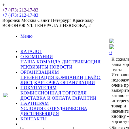
+
+7 (473) 212-17-83
+7 (473) 212-17-83
Воронеж
Москва
Санкт-Петербург
Краснодар
ВОРОНЕЖ
УЛ. ГЕНЕРАЛА ЛИЗЮКОВА, 2
Меню
КАТАЛОГ
0
О КОМПАНИИ
К сожал
НАША КОМАНДА
ДИСТРИБЬЮЦИЯ
ваша ко
РЕКВИЗИТЫ
НОВОСТИ
пуста.
ОРГАНИЗАЦИЯМ
Исправи
ПРЕЗЕНТАЦИЯ КОМПАНИИ
ПРАЙС-
недораз
ЛИСТ
КАРТОЧКА ОРГАНИЗАЦИИ
очень пр
ПОКУПАТЕЛЯМ
выберит
КОМИССИОННАЯ ТОРГОВЛЯ
каталоге
ДОСТАВКА И ОПЛАТА
ГАРАНТИИ
интерес
ПАРТНЕРАМ
товар и
УСЛОВИЯ СОТРУДНИЧЕСТВА
нажмите
ДИСТРИБЬЮЦИЯ
кнопку 
КОНТАКТЫ
корзину»
Общая су