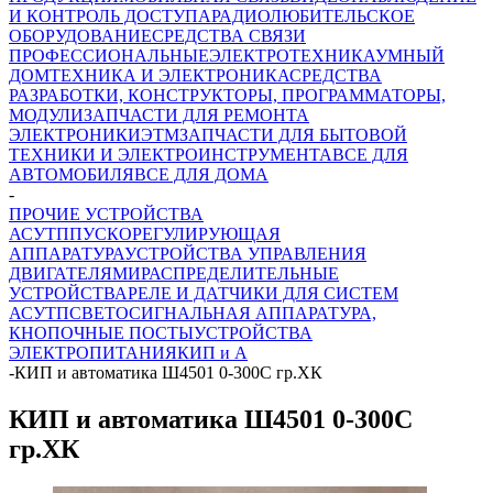
И КОНТРОЛЬ ДОСТУПА
РАДИОЛЮБИТЕЛЬСКОЕ
ОБОРУДОВАНИЕ
СРЕДСТВА СВЯЗИ
ПРОФЕССИОНАЛЬНЫЕ
ЭЛЕКТРОТЕХНИКА
УМНЫЙ
ДОМ
ТЕХНИКА И ЭЛЕКТРОНИКА
СРЕДСТВА
РАЗРАБОТКИ, КОНСТРУКТОРЫ, ПРОГРАММАТОРЫ,
МОДУЛИ
ЗАПЧАСТИ ДЛЯ РЕМОНТА
ЭЛЕКТРОНИКИ
ЭТМ
ЗАПЧАСТИ ДЛЯ БЫТОВОЙ
ТЕХНИКИ И ЭЛЕКТРОИНСТРУМЕНТА
ВСЕ ДЛЯ
АВТОМОБИЛЯ
ВСЕ ДЛЯ ДОМА
-
ПРОЧИЕ УСТРОЙСТВА
АСУТП
ПУСКОРЕГУЛИРУЮЩАЯ
АППАРАТУРА
УСТРОЙСТВА УПРАВЛЕНИЯ
ДВИГАТЕЛЯМИ
РАСПРЕДЕЛИТЕЛЬНЫЕ
УСТРОЙСТВА
РЕЛЕ И ДАТЧИКИ ДЛЯ СИСТЕМ
АСУТП
СВЕТОСИГНАЛЬНАЯ АППАРАТУРА,
КНОПОЧНЫЕ ПОСТЫ
УСТРОЙСТВА
ЭЛЕКТРОПИТАНИЯ
КИП и А
-
КИП и автоматика Ш4501 0-300С гр.ХК
КИП и автоматика Ш4501 0-300С
гр.ХК