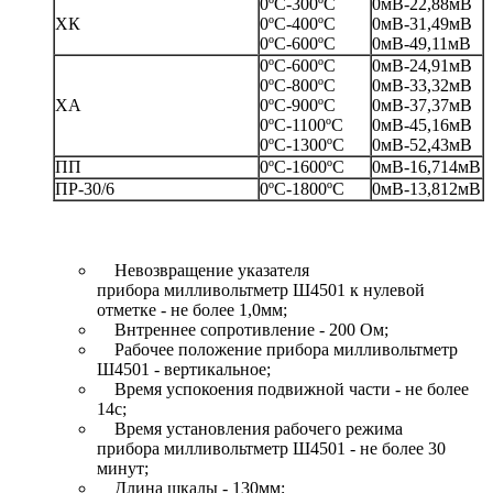
0ºС-300ºС
0мВ-22,88мВ
ХК
0ºС-400ºС
0мВ-31,49мВ
0ºС-600ºС
0мВ-49,11мВ
0ºС-600ºС
0мВ-24,91мВ
0ºС-800ºС
0мВ-33,32мВ
ХА
0ºС-900ºС
0мВ-37,37мВ
0ºС-1100ºС
0мВ-45,16мВ
0ºС-1300ºС
0мВ-52,43мВ
ПП
0ºС-1600ºС
0мВ-16,714мВ
ПР-30/6
0ºС-1800ºС
0мВ-13,812мВ
Невозвращение указателя
прибора милливольтметр Ш4501 к нулевой
отметке - не более 1,0мм;
Внтреннее сопротивление - 200 Ом;
Рабочее положение прибора милливольтметр
Ш4501 - вертикальное;
Время успокоения подвижной части - не более
14с;
Время установления рабочего режима
прибора милливольтметр Ш4501 - не более 30
минут;
Длина шкалы - 130мм;