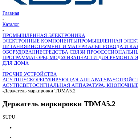
Главная
-
Каталог
-
ПРОМЫШЛЕННАЯ ЭЛЕКТРОНИКА
ЭЛЕКТРОННЫЕ КОМПОНЕНТЫ
ПРОМЫШЛЕННАЯ ЭЛЕК
ПИТАНИЯ
ИНСТРУМЕНТ И МАТЕРИАЛЫ
ПРОВОДА И КА
ОБОРУДОВАНИЕ
СРЕДСТВА СВЯЗИ ПРОФЕССИОНАЛЬН
ПРОГРАММАТОРЫ, МОДУЛИ
ЗАПЧАСТИ ДЛЯ РЕМОНТА 
ДЛЯ ДОМА
-
ПРОЧИЕ УСТРОЙСТВА
АСУТП
ПУСКОРЕГУЛИРУЮЩАЯ АППАРАТУРА
УСТРОЙСТ
АСУТП
СВЕТОСИГНАЛЬНАЯ АППАРАТУРА, КНОПОЧНЫ
-
Держатель маркировки TDMA5.2
Держатель маркировки TDMA5.2
SUPU