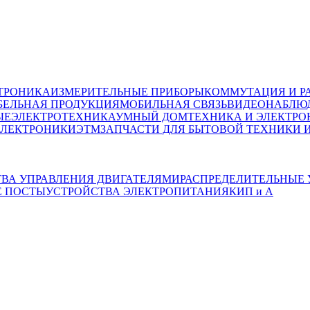
ТРОНИКА
ИЗМЕРИТЕЛЬНЫЕ ПРИБОРЫ
КОММУТАЦИЯ И Р
БЕЛЬНАЯ ПРОДУКЦИЯ
МОБИЛЬНАЯ СВЯЗЬ
ВИДЕОНАБЛЮД
ЫЕ
ЭЛЕКТРОТЕХНИКА
УМНЫЙ ДОМ
ТЕХНИКА И ЭЛЕКТРО
ЭЛЕКТРОНИКИ
ЭТМ
ЗАПЧАСТИ ДЛЯ БЫТОВОЙ ТЕХНИКИ 
ВА УПРАВЛЕНИЯ ДВИГАТЕЛЯМИ
РАСПРЕДЕЛИТЕЛЬНЫЕ 
Е ПОСТЫ
УСТРОЙСТВА ЭЛЕКТРОПИТАНИЯ
КИП и А