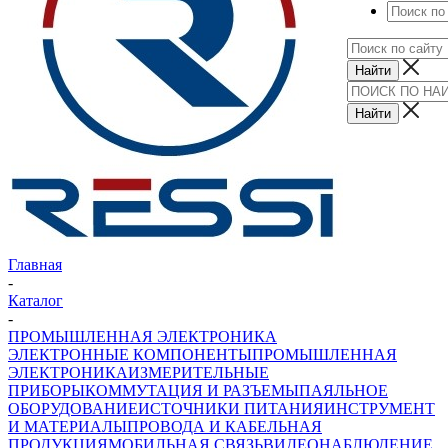
Главная
-
Каталог
-
ПРОМЫШЛЕННАЯ ЭЛЕКТРОНИКА
ЭЛЕКТРОННЫЕ КОМПОНЕНТЫ
ПРОМЫШЛЕННАЯ
ЭЛЕКТРОНИКА
ИЗМЕРИТЕЛЬНЫЕ
ПРИБОРЫ
КОММУТАЦИЯ И РАЗЪЕМЫ
ПАЯЛЬНОЕ
ОБОРУДОВАНИЕ
ИСТОЧНИКИ ПИТАНИЯ
ИНСТРУМЕНТ
И МАТЕРИАЛЫ
ПРОВОДА И КАБЕЛЬНАЯ
ПРОДУКЦИЯ
МОБИЛЬНАЯ СВЯЗЬ
ВИДЕОНАБЛЮДЕНИЕ