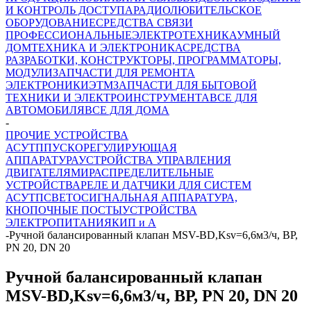
И КОНТРОЛЬ ДОСТУПА
РАДИОЛЮБИТЕЛЬСКОЕ
ОБОРУДОВАНИЕ
СРЕДСТВА СВЯЗИ
ПРОФЕССИОНАЛЬНЫЕ
ЭЛЕКТРОТЕХНИКА
УМНЫЙ
ДОМ
ТЕХНИКА И ЭЛЕКТРОНИКА
СРЕДСТВА
РАЗРАБОТКИ, КОНСТРУКТОРЫ, ПРОГРАММАТОРЫ,
МОДУЛИ
ЗАПЧАСТИ ДЛЯ РЕМОНТА
ЭЛЕКТРОНИКИ
ЭТМ
ЗАПЧАСТИ ДЛЯ БЫТОВОЙ
ТЕХНИКИ И ЭЛЕКТРОИНСТРУМЕНТА
ВСЕ ДЛЯ
АВТОМОБИЛЯ
ВСЕ ДЛЯ ДОМА
-
ПРОЧИЕ УСТРОЙСТВА
АСУТП
ПУСКОРЕГУЛИРУЮЩАЯ
АППАРАТУРА
УСТРОЙСТВА УПРАВЛЕНИЯ
ДВИГАТЕЛЯМИ
РАСПРЕДЕЛИТЕЛЬНЫЕ
УСТРОЙСТВА
РЕЛЕ И ДАТЧИКИ ДЛЯ СИСТЕМ
АСУТП
СВЕТОСИГНАЛЬНАЯ АППАРАТУРА,
КНОПОЧНЫЕ ПОСТЫ
УСТРОЙСТВА
ЭЛЕКТРОПИТАНИЯ
КИП и А
-
Ручной балансированный клапан MSV-BD,Ksv=6,6м3/ч, ВР,
PN 20, DN 20
Ручной балансированный клапан
MSV-BD,Ksv=6,6м3/ч, ВР, PN 20, DN 20