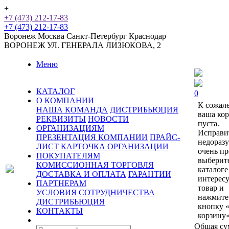
+
+7 (473) 212-17-83
+7 (473) 212-17-83
Воронеж
Москва
Санкт-Петербург
Краснодар
ВОРОНЕЖ
УЛ. ГЕНЕРАЛА ЛИЗЮКОВА, 2
Меню
КАТАЛОГ
0
О КОМПАНИИ
К сожал
НАША КОМАНДА
ДИСТРИБЬЮЦИЯ
ваша ко
РЕКВИЗИТЫ
НОВОСТИ
пуста.
ОРГАНИЗАЦИЯМ
Исправи
ПРЕЗЕНТАЦИЯ КОМПАНИИ
ПРАЙС-
недораз
ЛИСТ
КАРТОЧКА ОРГАНИЗАЦИИ
очень пр
ПОКУПАТЕЛЯМ
выберит
КОМИССИОННАЯ ТОРГОВЛЯ
каталоге
ДОСТАВКА И ОПЛАТА
ГАРАНТИИ
интерес
ПАРТНЕРАМ
товар и
УСЛОВИЯ СОТРУДНИЧЕСТВА
нажмите
ДИСТРИБЬЮЦИЯ
кнопку 
КОНТАКТЫ
корзину»
Общая су