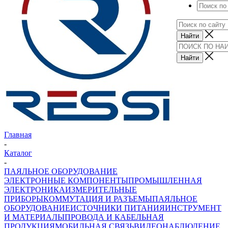
Главная
-
Каталог
-
ПАЯЛЬНОЕ ОБОРУДОВАНИЕ
ЭЛЕКТРОННЫЕ КОМПОНЕНТЫ
ПРОМЫШЛЕННАЯ
ЭЛЕКТРОНИКА
ИЗМЕРИТЕЛЬНЫЕ
ПРИБОРЫ
КОММУТАЦИЯ И РАЗЪЕМЫ
ПАЯЛЬНОЕ
ОБОРУДОВАНИЕ
ИСТОЧНИКИ ПИТАНИЯ
ИНСТРУМЕНТ
И МАТЕРИАЛЫ
ПРОВОДА И КАБЕЛЬНАЯ
ПРОДУКЦИЯ
МОБИЛЬНАЯ СВЯЗЬ
ВИДЕОНАБЛЮДЕНИЕ