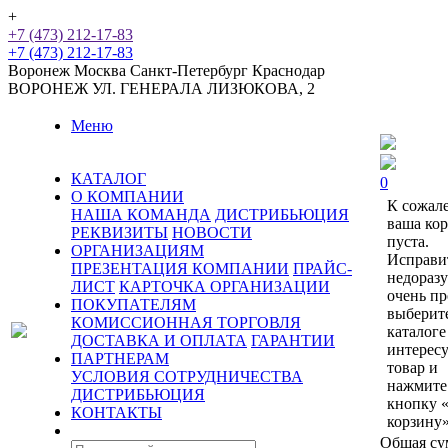
+
+7 (473) 212-17-83
+7 (473) 212-17-83
Воронеж
Москва
Санкт-Петербург
Краснодар
ВОРОНЕЖ
УЛ. ГЕНЕРАЛА ЛИЗЮКОВА, 2
Меню
КАТАЛОГ
0
О КОМПАНИИ
К сожал
НАША КОМАНДА
ДИСТРИБЬЮЦИЯ
ваша ко
РЕКВИЗИТЫ
НОВОСТИ
пуста.
ОРГАНИЗАЦИЯМ
Исправи
ПРЕЗЕНТАЦИЯ КОМПАНИИ
ПРАЙС-
недораз
ЛИСТ
КАРТОЧКА ОРГАНИЗАЦИИ
очень пр
ПОКУПАТЕЛЯМ
выберит
КОМИССИОННАЯ ТОРГОВЛЯ
каталоге
ДОСТАВКА И ОПЛАТА
ГАРАНТИИ
интерес
ПАРТНЕРАМ
товар и
УСЛОВИЯ СОТРУДНИЧЕСТВА
нажмите
ДИСТРИБЬЮЦИЯ
кнопку 
КОНТАКТЫ
корзину»
Общая су