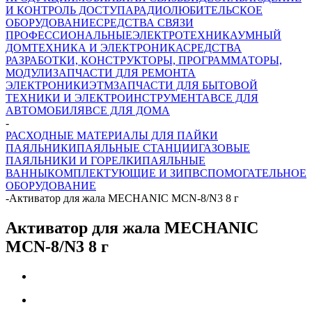
И КОНТРОЛЬ ДОСТУПА
РАДИОЛЮБИТЕЛЬСКОЕ
ОБОРУДОВАНИЕ
СРЕДСТВА СВЯЗИ
ПРОФЕССИОНАЛЬНЫЕ
ЭЛЕКТРОТЕХНИКА
УМНЫЙ
ДОМ
ТЕХНИКА И ЭЛЕКТРОНИКА
СРЕДСТВА
РАЗРАБОТКИ, КОНСТРУКТОРЫ, ПРОГРАММАТОРЫ,
МОДУЛИ
ЗАПЧАСТИ ДЛЯ РЕМОНТА
ЭЛЕКТРОНИКИ
ЭТМ
ЗАПЧАСТИ ДЛЯ БЫТОВОЙ
ТЕХНИКИ И ЭЛЕКТРОИНСТРУМЕНТА
ВСЕ ДЛЯ
АВТОМОБИЛЯ
ВСЕ ДЛЯ ДОМА
-
РАСХОДНЫЕ МАТЕРИАЛЫ ДЛЯ ПАЙКИ
ПАЯЛЬНИКИ
ПАЯЛЬНЫЕ СТАНЦИИ
ГАЗОВЫЕ
ПАЯЛЬНИКИ И ГОРЕЛКИ
ПАЯЛЬНЫЕ
ВАННЫ
КОМПЛЕКТУЮЩИЕ И ЗИП
ВСПОМОГАТЕЛЬНОЕ
ОБОРУДОВАНИЕ
-
Активатор для жала MECHANIC MCN-8/N3 8 г
Активатор для жала MECHANIC
MCN-8/N3 8 г