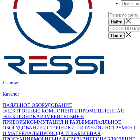
Главная
-
Каталог
-
ПАЯЛЬНОЕ ОБОРУДОВАНИЕ
ЭЛЕКТРОННЫЕ КОМПОНЕНТЫ
ПРОМЫШЛЕННАЯ
ЭЛЕКТРОНИКА
ИЗМЕРИТЕЛЬНЫЕ
ПРИБОРЫ
КОММУТАЦИЯ И РАЗЪЕМЫ
ПАЯЛЬНОЕ
ОБОРУДОВАНИЕ
ИСТОЧНИКИ ПИТАНИЯ
ИНСТРУМЕНТ
И МАТЕРИАЛЫ
ПРОВОДА И КАБЕЛЬНАЯ
ПРОДУКЦИЯ
МОБИЛЬНАЯ СВЯЗЬ
ВИДЕОНАБЛЮДЕНИЕ