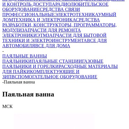
И КОНТРОЛЬ ДОСТУПА
РАДИОЛЮБИТЕЛЬСКОЕ
ОБОРУДОВАНИЕ
СРЕДСТВА СВЯЗИ
ПРОФЕССИОНАЛЬНЫЕ
ЭЛЕКТРОТЕХНИКА
УМНЫЙ
ДОМ
ТЕХНИКА И ЭЛЕКТРОНИКА
СРЕДСТВА
РАЗРАБОТКИ, КОНСТРУКТОРЫ, ПРОГРАММАТОРЫ,
МОДУЛИ
ЗАПЧАСТИ ДЛЯ РЕМОНТА
ЭЛЕКТРОНИКИ
ЭТМ
ЗАПЧАСТИ ДЛЯ БЫТОВОЙ
ТЕХНИКИ И ЭЛЕКТРОИНСТРУМЕНТА
ВСЕ ДЛЯ
АВТОМОБИЛЯ
ВСЕ ДЛЯ ДОМА
-
ПАЯЛЬНЫЕ ВАННЫ
ПАЯЛЬНИКИ
ПАЯЛЬНЫЕ СТАНЦИИ
ГАЗОВЫЕ
ПАЯЛЬНИКИ И ГОРЕЛКИ
РАСХОДНЫЕ МАТЕРИАЛЫ
ДЛЯ ПАЙКИ
КОМПЛЕКТУЮЩИЕ И
ЗИП
ВСПОМОГАТЕЛЬНОЕ ОБОРУДОВАНИЕ
-
Паяльная ванна
Паяльная ванна
МСК