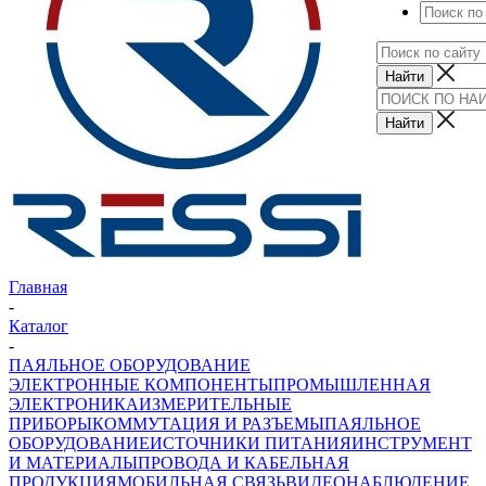
Главная
-
Каталог
-
ПАЯЛЬНОЕ ОБОРУДОВАНИЕ
ЭЛЕКТРОННЫЕ КОМПОНЕНТЫ
ПРОМЫШЛЕННАЯ
ЭЛЕКТРОНИКА
ИЗМЕРИТЕЛЬНЫЕ
ПРИБОРЫ
КОММУТАЦИЯ И РАЗЪЕМЫ
ПАЯЛЬНОЕ
ОБОРУДОВАНИЕ
ИСТОЧНИКИ ПИТАНИЯ
ИНСТРУМЕНТ
И МАТЕРИАЛЫ
ПРОВОДА И КАБЕЛЬНАЯ
ПРОДУКЦИЯ
МОБИЛЬНАЯ СВЯЗЬ
ВИДЕОНАБЛЮДЕНИЕ