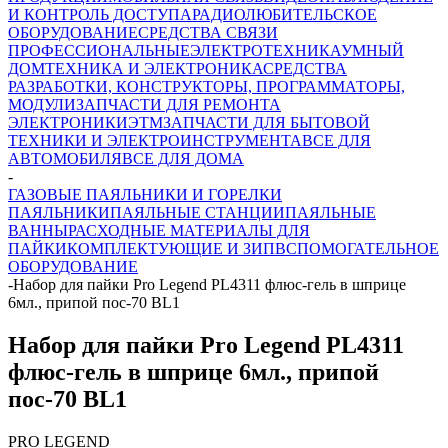
И КОНТРОЛЬ ДОСТУПА
РАДИОЛЮБИТЕЛЬСКОЕ
ОБОРУДОВАНИЕ
СРЕДСТВА СВЯЗИ
ПРОФЕССИОНАЛЬНЫЕ
ЭЛЕКТРОТЕХНИКА
УМНЫЙ
ДОМ
ТЕХНИКА И ЭЛЕКТРОНИКА
СРЕДСТВА
РАЗРАБОТКИ, КОНСТРУКТОРЫ, ПРОГРАММАТОРЫ,
МОДУЛИ
ЗАПЧАСТИ ДЛЯ РЕМОНТА
ЭЛЕКТРОНИКИ
ЭТМ
ЗАПЧАСТИ ДЛЯ БЫТОВОЙ
ТЕХНИКИ И ЭЛЕКТРОИНСТРУМЕНТА
ВСЕ ДЛЯ
АВТОМОБИЛЯ
ВСЕ ДЛЯ ДОМА
-
ГАЗОВЫЕ ПАЯЛЬНИКИ И ГОРЕЛКИ
ПАЯЛЬНИКИ
ПАЯЛЬНЫЕ СТАНЦИИ
ПАЯЛЬНЫЕ
ВАННЫ
РАСХОДНЫЕ МАТЕРИАЛЫ ДЛЯ
ПАЙКИ
КОМПЛЕКТУЮЩИЕ И ЗИП
ВСПОМОГАТЕЛЬНОЕ
ОБОРУДОВАНИЕ
-
Набор для пайки Pro Legend PL4311 флюс-гель в шприце
6мл., припой пос-70 BL1
Набор для пайки Pro Legend PL4311
флюс-гель в шприце 6мл., припой
пос-70 BL1
PRO LEGEND