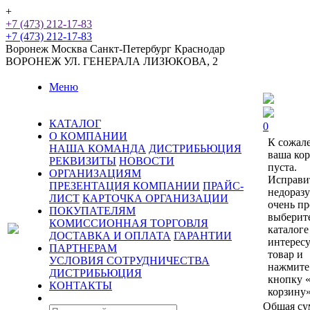
+
+7 (473) 212-17-83
+7 (473) 212-17-83
Воронеж
Москва
Санкт-Петербург
Краснодар
ВОРОНЕЖ
УЛ. ГЕНЕРАЛА ЛИЗЮКОВА, 2
Меню
КАТАЛОГ
0
О КОМПАНИИ
К сожал
НАША КОМАНДА
ДИСТРИБЬЮЦИЯ
ваша ко
РЕКВИЗИТЫ
НОВОСТИ
пуста.
ОРГАНИЗАЦИЯМ
Исправи
ПРЕЗЕНТАЦИЯ КОМПАНИИ
ПРАЙС-
недораз
ЛИСТ
КАРТОЧКА ОРГАНИЗАЦИИ
очень пр
ПОКУПАТЕЛЯМ
выберит
КОМИССИОННАЯ ТОРГОВЛЯ
каталоге
ДОСТАВКА И ОПЛАТА
ГАРАНТИИ
интерес
ПАРТНЕРАМ
товар и
УСЛОВИЯ СОТРУДНИЧЕСТВА
нажмите
ДИСТРИБЬЮЦИЯ
кнопку 
КОНТАКТЫ
корзину»
Общая су