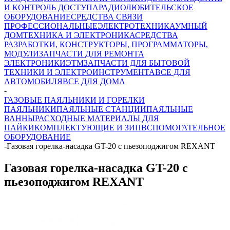
И КОНТРОЛЬ ДОСТУПА
РАДИОЛЮБИТЕЛЬСКОЕ
ОБОРУДОВАНИЕ
СРЕДСТВА СВЯЗИ
ПРОФЕССИОНАЛЬНЫЕ
ЭЛЕКТРОТЕХНИКА
УМНЫЙ
ДОМ
ТЕХНИКА И ЭЛЕКТРОНИКА
СРЕДСТВА
РАЗРАБОТКИ, КОНСТРУКТОРЫ, ПРОГРАММАТОРЫ,
МОДУЛИ
ЗАПЧАСТИ ДЛЯ РЕМОНТА
ЭЛЕКТРОНИКИ
ЭТМ
ЗАПЧАСТИ ДЛЯ БЫТОВОЙ
ТЕХНИКИ И ЭЛЕКТРОИНСТРУМЕНТА
ВСЕ ДЛЯ
АВТОМОБИЛЯ
ВСЕ ДЛЯ ДОМА
-
ГАЗОВЫЕ ПАЯЛЬНИКИ И ГОРЕЛКИ
ПАЯЛЬНИКИ
ПАЯЛЬНЫЕ СТАНЦИИ
ПАЯЛЬНЫЕ
ВАННЫ
РАСХОДНЫЕ МАТЕРИАЛЫ ДЛЯ
ПАЙКИ
КОМПЛЕКТУЮЩИЕ И ЗИП
ВСПОМОГАТЕЛЬНОЕ
ОБОРУДОВАНИЕ
-
Газовая горелка-насадка GT-20 с пьезоподжигом REXANT
Газовая горелка-насадка GT-20 с
пьезоподжигом REXANT