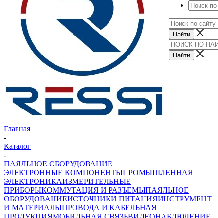
Главная
-
Каталог
-
ПАЯЛЬНОЕ ОБОРУДОВАНИЕ
ЭЛЕКТРОННЫЕ КОМПОНЕНТЫ
ПРОМЫШЛЕННАЯ
ЭЛЕКТРОНИКА
ИЗМЕРИТЕЛЬНЫЕ
ПРИБОРЫ
КОММУТАЦИЯ И РАЗЪЕМЫ
ПАЯЛЬНОЕ
ОБОРУДОВАНИЕ
ИСТОЧНИКИ ПИТАНИЯ
ИНСТРУМЕНТ
И МАТЕРИАЛЫ
ПРОВОДА И КАБЕЛЬНАЯ
ПРОДУКЦИЯ
МОБИЛЬНАЯ СВЯЗЬ
ВИДЕОНАБЛЮДЕНИЕ