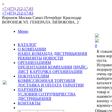
+
+7 (473) 212-17-83
+7 (473) 212-17-83
Воронеж
Москва
Санкт-Петербург
Краснодар
ВОРОНЕЖ
УЛ. ГЕНЕРАЛА ЛИЗЮКОВА, 2
Меню
КАТАЛОГ
0
О КОМПАНИИ
К сожал
НАША КОМАНДА
ДИСТРИБЬЮЦИЯ
ваша ко
РЕКВИЗИТЫ
НОВОСТИ
пуста.
ОРГАНИЗАЦИЯМ
Исправи
ПРЕЗЕНТАЦИЯ КОМПАНИИ
ПРАЙС-
недораз
ЛИСТ
КАРТОЧКА ОРГАНИЗАЦИИ
очень пр
ПОКУПАТЕЛЯМ
выберит
КОМИССИОННАЯ ТОРГОВЛЯ
каталоге
ДОСТАВКА И ОПЛАТА
ГАРАНТИИ
интерес
ПАРТНЕРАМ
товар и
УСЛОВИЯ СОТРУДНИЧЕСТВА
нажмите
ДИСТРИБЬЮЦИЯ
кнопку 
КОНТАКТЫ
корзину»
Общая су