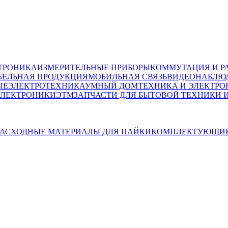
ТРОНИКА
ИЗМЕРИТЕЛЬНЫЕ ПРИБОРЫ
КОММУТАЦИЯ И Р
БЕЛЬНАЯ ПРОДУКЦИЯ
МОБИЛЬНАЯ СВЯЗЬ
ВИДЕОНАБЛЮД
ЫЕ
ЭЛЕКТРОТЕХНИКА
УМНЫЙ ДОМ
ТЕХНИКА И ЭЛЕКТРО
ЭЛЕКТРОНИКИ
ЭТМ
ЗАПЧАСТИ ДЛЯ БЫТОВОЙ ТЕХНИКИ 
РАСХОДНЫЕ МАТЕРИАЛЫ ДЛЯ ПАЙКИ
КОМПЛЕКТУЮЩИЕ