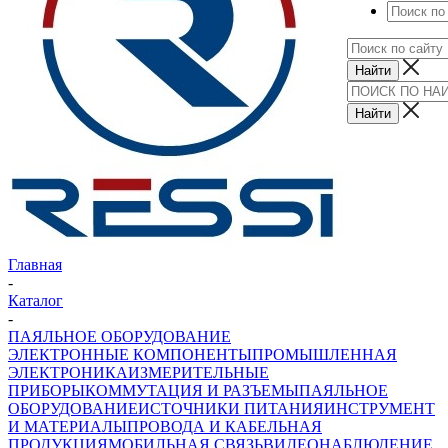
Главная
-
Каталог
-
ПАЯЛЬНОЕ ОБОРУДОВАНИЕ
ЭЛЕКТРОННЫЕ КОМПОНЕНТЫ
ПРОМЫШЛЕННАЯ
ЭЛЕКТРОНИКА
ИЗМЕРИТЕЛЬНЫЕ
ПРИБОРЫ
КОММУТАЦИЯ И РАЗЪЕМЫ
ПАЯЛЬНОЕ
ОБОРУДОВАНИЕ
ИСТОЧНИКИ ПИТАНИЯ
ИНСТРУМЕНТ
И МАТЕРИАЛЫ
ПРОВОДА И КАБЕЛЬНАЯ
ПРОДУКЦИЯ
МОБИЛЬНАЯ СВЯЗЬ
ВИДЕОНАБЛЮДЕНИЕ