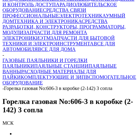
И КОНТРОЛЬ ДОСТУПА
РАДИОЛЮБИТЕЛЬСКОЕ
ОБОРУДОВАНИЕ
СРЕДСТВА СВЯЗИ
ПРОФЕССИОНАЛЬНЫЕ
ЭЛЕКТРОТЕХНИКА
УМНЫЙ
ДОМ
ТЕХНИКА И ЭЛЕКТРОНИКА
СРЕДСТВА
РАЗРАБОТКИ, КОНСТРУКТОРЫ, ПРОГРАММАТОРЫ,
МОДУЛИ
ЗАПЧАСТИ ДЛЯ РЕМОНТА
ЭЛЕКТРОНИКИ
ЭТМ
ЗАПЧАСТИ ДЛЯ БЫТОВОЙ
ТЕХНИКИ И ЭЛЕКТРОИНСТРУМЕНТА
ВСЕ ДЛЯ
АВТОМОБИЛЯ
ВСЕ ДЛЯ ДОМА
-
ГАЗОВЫЕ ПАЯЛЬНИКИ И ГОРЕЛКИ
ПАЯЛЬНИКИ
ПАЯЛЬНЫЕ СТАНЦИИ
ПАЯЛЬНЫЕ
ВАННЫ
РАСХОДНЫЕ МАТЕРИАЛЫ ДЛЯ
ПАЙКИ
КОМПЛЕКТУЮЩИЕ И ЗИП
ВСПОМОГАТЕЛЬНОЕ
ОБОРУДОВАНИЕ
-
Горелка газовая No:606-3 в коробке (2-142) 3 сопла
Горелка газовая No:606-3 в коробке (2-
142) 3 сопла
МСК