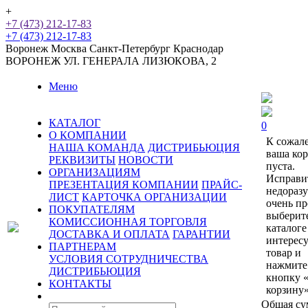
+
+7 (473) 212-17-83
+7 (473) 212-17-83
Воронеж
Москва
Санкт-Петербург
Краснодар
ВОРОНЕЖ
УЛ. ГЕНЕРАЛА ЛИЗЮКОВА, 2
Меню
КАТАЛОГ
0
О КОМПАНИИ
К сожал
НАША КОМАНДА
ДИСТРИБЬЮЦИЯ
ваша ко
РЕКВИЗИТЫ
НОВОСТИ
пуста.
ОРГАНИЗАЦИЯМ
Исправи
ПРЕЗЕНТАЦИЯ КОМПАНИИ
ПРАЙС-
недораз
ЛИСТ
КАРТОЧКА ОРГАНИЗАЦИИ
очень пр
ПОКУПАТЕЛЯМ
выберит
КОМИССИОННАЯ ТОРГОВЛЯ
каталоге
ДОСТАВКА И ОПЛАТА
ГАРАНТИИ
интерес
ПАРТНЕРАМ
товар и
УСЛОВИЯ СОТРУДНИЧЕСТВА
нажмите
ДИСТРИБЬЮЦИЯ
кнопку 
КОНТАКТЫ
корзину»
Общая су