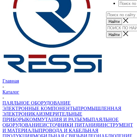
Главная
-
Каталог
-
ПАЯЛЬНОЕ ОБОРУДОВАНИЕ
ЭЛЕКТРОННЫЕ КОМПОНЕНТЫ
ПРОМЫШЛЕННАЯ
ЭЛЕКТРОНИКА
ИЗМЕРИТЕЛЬНЫЕ
ПРИБОРЫ
КОММУТАЦИЯ И РАЗЪЕМЫ
ПАЯЛЬНОЕ
ОБОРУДОВАНИЕ
ИСТОЧНИКИ ПИТАНИЯ
ИНСТРУМЕНТ
И МАТЕРИАЛЫ
ПРОВОДА И КАБЕЛЬНАЯ
ПРОДУКЦИЯ
МОБИЛЬНАЯ СВЯЗЬ
ВИДЕОНАБЛЮДЕНИЕ