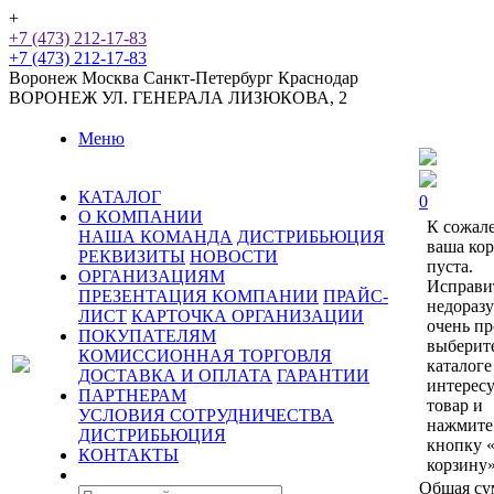
+
+7 (473) 212-17-83
+7 (473) 212-17-83
Воронеж
Москва
Санкт-Петербург
Краснодар
ВОРОНЕЖ
УЛ. ГЕНЕРАЛА ЛИЗЮКОВА, 2
Меню
КАТАЛОГ
0
О КОМПАНИИ
К сожал
НАША КОМАНДА
ДИСТРИБЬЮЦИЯ
ваша ко
РЕКВИЗИТЫ
НОВОСТИ
пуста.
ОРГАНИЗАЦИЯМ
Исправи
ПРЕЗЕНТАЦИЯ КОМПАНИИ
ПРАЙС-
недораз
ЛИСТ
КАРТОЧКА ОРГАНИЗАЦИИ
очень пр
ПОКУПАТЕЛЯМ
выберит
КОМИССИОННАЯ ТОРГОВЛЯ
каталоге
ДОСТАВКА И ОПЛАТА
ГАРАНТИИ
интерес
ПАРТНЕРАМ
товар и
УСЛОВИЯ СОТРУДНИЧЕСТВА
нажмите
ДИСТРИБЬЮЦИЯ
кнопку 
КОНТАКТЫ
корзину»
Общая су