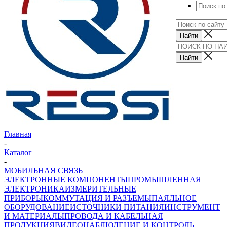
Главная
-
Каталог
-
МОБИЛЬНАЯ СВЯЗЬ
ЭЛЕКТРОННЫЕ КОМПОНЕНТЫ
ПРОМЫШЛЕННАЯ
ЭЛЕКТРОНИКА
ИЗМЕРИТЕЛЬНЫЕ
ПРИБОРЫ
КОММУТАЦИЯ И РАЗЪЕМЫ
ПАЯЛЬНОЕ
ОБОРУДОВАНИЕ
ИСТОЧНИКИ ПИТАНИЯ
ИНСТРУМЕНТ
И МАТЕРИАЛЫ
ПРОВОДА И КАБЕЛЬНАЯ
ПРОДУКЦИЯ
ВИДЕОНАБЛЮДЕНИЕ И КОНТРОЛЬ