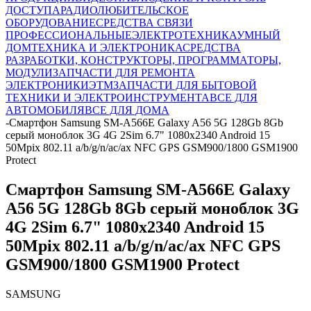
ДОСТУПА
РАДИОЛЮБИТЕЛЬСКОЕ
ОБОРУДОВАНИЕ
СРЕДСТВА СВЯЗИ
ПРОФЕССИОНАЛЬНЫЕ
ЭЛЕКТРОТЕХНИКА
УМНЫЙ
ДОМ
ТЕХНИКА И ЭЛЕКТРОНИКА
СРЕДСТВА
РАЗРАБОТКИ, КОНСТРУКТОРЫ, ПРОГРАММАТОРЫ,
МОДУЛИ
ЗАПЧАСТИ ДЛЯ РЕМОНТА
ЭЛЕКТРОНИКИ
ЭТМ
ЗАПЧАСТИ ДЛЯ БЫТОВОЙ
ТЕХНИКИ И ЭЛЕКТРОИНСТРУМЕНТА
ВСЕ ДЛЯ
АВТОМОБИЛЯ
ВСЕ ДЛЯ ДОМА
-
Смартфон Samsung SM-A566E Galaxy A56 5G 128Gb 8Gb
серый моноблок 3G 4G 2Sim 6.7" 1080x2340 Android 15
50Mpix 802.11 a/b/g/n/ac/ax NFC GPS GSM900/1800 GSM1900
Protect
Смартфон Samsung SM-A566E Galaxy
A56 5G 128Gb 8Gb серый моноблок 3G
4G 2Sim 6.7" 1080x2340 Android 15
50Mpix 802.11 a/b/g/n/ac/ax NFC GPS
GSM900/1800 GSM1900 Protect
SAMSUNG