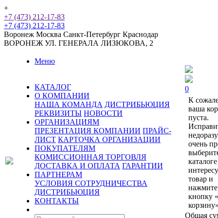
+
+7 (473) 212-17-83
+7 (473) 212-17-83
Воронеж
Москва
Санкт-Петербург
Краснодар
ВОРОНЕЖ
УЛ. ГЕНЕРАЛА ЛИЗЮКОВА, 2
Меню
КАТАЛОГ
0
О КОМПАНИИ
К сожал
НАША КОМАНДА
ДИСТРИБЬЮЦИЯ
ваша ко
РЕКВИЗИТЫ
НОВОСТИ
пуста.
ОРГАНИЗАЦИЯМ
Исправи
ПРЕЗЕНТАЦИЯ КОМПАНИИ
ПРАЙС-
недораз
ЛИСТ
КАРТОЧКА ОРГАНИЗАЦИИ
очень пр
ПОКУПАТЕЛЯМ
выберит
КОМИССИОННАЯ ТОРГОВЛЯ
каталоге
ДОСТАВКА И ОПЛАТА
ГАРАНТИИ
интерес
ПАРТНЕРАМ
товар и
УСЛОВИЯ СОТРУДНИЧЕСТВА
нажмите
ДИСТРИБЬЮЦИЯ
кнопку 
КОНТАКТЫ
корзину»
Общая су