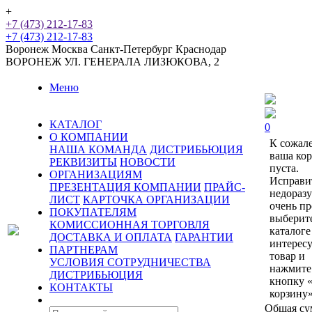
+
+7 (473) 212-17-83
+7 (473) 212-17-83
Воронеж
Москва
Санкт-Петербург
Краснодар
ВОРОНЕЖ
УЛ. ГЕНЕРАЛА ЛИЗЮКОВА, 2
Меню
КАТАЛОГ
0
О КОМПАНИИ
К сожал
НАША КОМАНДА
ДИСТРИБЬЮЦИЯ
ваша ко
РЕКВИЗИТЫ
НОВОСТИ
пуста.
ОРГАНИЗАЦИЯМ
Исправи
ПРЕЗЕНТАЦИЯ КОМПАНИИ
ПРАЙС-
недораз
ЛИСТ
КАРТОЧКА ОРГАНИЗАЦИИ
очень пр
ПОКУПАТЕЛЯМ
выберит
КОМИССИОННАЯ ТОРГОВЛЯ
каталоге
ДОСТАВКА И ОПЛАТА
ГАРАНТИИ
интерес
ПАРТНЕРАМ
товар и
УСЛОВИЯ СОТРУДНИЧЕСТВА
нажмите
ДИСТРИБЬЮЦИЯ
кнопку 
КОНТАКТЫ
корзину»
Общая су