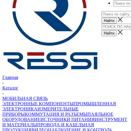
Главная
-
Каталог
-
МОБИЛЬНАЯ СВЯЗЬ
ЭЛЕКТРОННЫЕ КОМПОНЕНТЫ
ПРОМЫШЛЕННАЯ
ЭЛЕКТРОНИКА
ИЗМЕРИТЕЛЬНЫЕ
ПРИБОРЫ
КОММУТАЦИЯ И РАЗЪЕМЫ
ПАЯЛЬНОЕ
ОБОРУДОВАНИЕ
ИСТОЧНИКИ ПИТАНИЯ
ИНСТРУМЕНТ
И МАТЕРИАЛЫ
ПРОВОДА И КАБЕЛЬНАЯ
ПРОДУКЦИЯ
ВИДЕОНАБЛЮДЕНИЕ И КОНТРОЛЬ