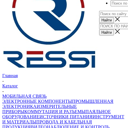
Главная
-
Каталог
-
МОБИЛЬНАЯ СВЯЗЬ
ЭЛЕКТРОННЫЕ КОМПОНЕНТЫ
ПРОМЫШЛЕННАЯ
ЭЛЕКТРОНИКА
ИЗМЕРИТЕЛЬНЫЕ
ПРИБОРЫ
КОММУТАЦИЯ И РАЗЪЕМЫ
ПАЯЛЬНОЕ
ОБОРУДОВАНИЕ
ИСТОЧНИКИ ПИТАНИЯ
ИНСТРУМЕНТ
И МАТЕРИАЛЫ
ПРОВОДА И КАБЕЛЬНАЯ
ПРОДУКЦИЯ
ВИДЕОНАБЛЮДЕНИЕ И КОНТРОЛЬ