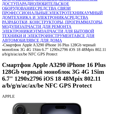
ДОСТУПА
РАДИОЛЮБИТЕЛЬСКОЕ
ОБОРУДОВАНИЕ
СРЕДСТВА СВЯЗИ
ПРОФЕССИОНАЛЬНЫЕ
ЭЛЕКТРОТЕХНИКА
УМНЫЙ
ДОМ
ТЕХНИКА И ЭЛЕКТРОНИКА
СРЕДСТВА
РАЗРАБОТКИ, КОНСТРУКТОРЫ, ПРОГРАММАТОРЫ,
МОДУЛИ
ЗАПЧАСТИ ДЛЯ РЕМОНТА
ЭЛЕКТРОНИКИ
ЭТМ
ЗАПЧАСТИ ДЛЯ БЫТОВОЙ
ТЕХНИКИ И ЭЛЕКТРОИНСТРУМЕНТА
ВСЕ ДЛЯ
АВТОМОБИЛЯ
ВСЕ ДЛЯ ДОМА
-
Смартфон Apple A3290 iPhone 16 Plus 128Gb черный
моноблок 3G 4G 1Sim 6.7" 1290x2796 iOS 18 48Mpix 802.11
a/b/g/n/ac/ax/be NFC GPS Protect
Смартфон Apple A3290 iPhone 16 Plus
128Gb черный моноблок 3G 4G 1Sim
6.7" 1290x2796 iOS 18 48Mpix 802.11
a/b/g/n/ac/ax/be NFC GPS Protect
APPLE