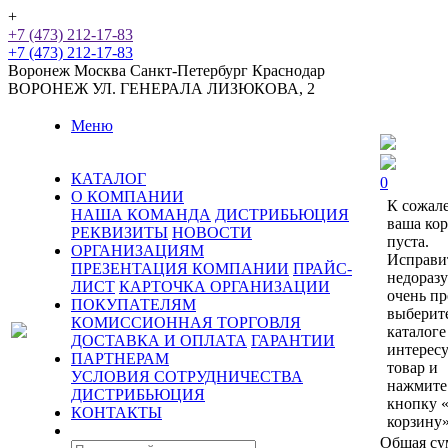
+
+7 (473) 212-17-83
+7 (473) 212-17-83
Воронеж
Москва
Санкт-Петербург
Краснодар
ВОРОНЕЖ
УЛ. ГЕНЕРАЛА ЛИЗЮКОВА, 2
Меню
КАТАЛОГ
0
О КОМПАНИИ
К сожал
НАША КОМАНДА
ДИСТРИБЬЮЦИЯ
ваша ко
РЕКВИЗИТЫ
НОВОСТИ
пуста.
ОРГАНИЗАЦИЯМ
Исправи
ПРЕЗЕНТАЦИЯ КОМПАНИИ
ПРАЙС-
недораз
ЛИСТ
КАРТОЧКА ОРГАНИЗАЦИИ
очень пр
ПОКУПАТЕЛЯМ
выберит
КОМИССИОННАЯ ТОРГОВЛЯ
каталоге
ДОСТАВКА И ОПЛАТА
ГАРАНТИИ
интерес
ПАРТНЕРАМ
товар и
УСЛОВИЯ СОТРУДНИЧЕСТВА
нажмите
ДИСТРИБЬЮЦИЯ
кнопку 
КОНТАКТЫ
корзину»
Общая су