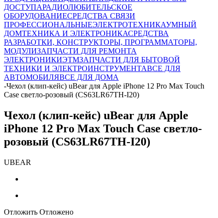
ДОСТУПА
РАДИОЛЮБИТЕЛЬСКОЕ
ОБОРУДОВАНИЕ
СРЕДСТВА СВЯЗИ
ПРОФЕССИОНАЛЬНЫЕ
ЭЛЕКТРОТЕХНИКА
УМНЫЙ
ДОМ
ТЕХНИКА И ЭЛЕКТРОНИКА
СРЕДСТВА
РАЗРАБОТКИ, КОНСТРУКТОРЫ, ПРОГРАММАТОРЫ,
МОДУЛИ
ЗАПЧАСТИ ДЛЯ РЕМОНТА
ЭЛЕКТРОНИКИ
ЭТМ
ЗАПЧАСТИ ДЛЯ БЫТОВОЙ
ТЕХНИКИ И ЭЛЕКТРОИНСТРУМЕНТА
ВСЕ ДЛЯ
АВТОМОБИЛЯ
ВСЕ ДЛЯ ДОМА
-
Чехол (клип-кейс) uBear для Apple iPhone 12 Pro Max Touch
Case светло-розовый (CS63LR67TH-I20)
Чехол (клип-кейс) uBear для Apple
iPhone 12 Pro Max Touch Case светло-
розовый (CS63LR67TH-I20)
UBEAR
Отложить
Отложено