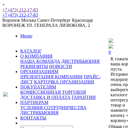
+
+7 (473) 212-17-83
+7 (473) 212-17-83
Воронеж
Москва
Санкт-Петербург
Краснодар
ВОРОНЕЖ
УЛ. ГЕНЕРАЛА ЛИЗЮКОВА, 2
Меню
КАТАЛОГ
0
О КОМПАНИИ
К сожал
НАША КОМАНДА
ДИСТРИБЬЮЦИЯ
ваша ко
РЕКВИЗИТЫ
НОВОСТИ
пуста.
ОРГАНИЗАЦИЯМ
Исправи
ПРЕЗЕНТАЦИЯ КОМПАНИИ
ПРАЙС-
недораз
ЛИСТ
КАРТОЧКА ОРГАНИЗАЦИИ
очень пр
ПОКУПАТЕЛЯМ
выберит
КОМИССИОННАЯ ТОРГОВЛЯ
каталоге
ДОСТАВКА И ОПЛАТА
ГАРАНТИИ
интерес
ПАРТНЕРАМ
товар и
УСЛОВИЯ СОТРУДНИЧЕСТВА
нажмите
ДИСТРИБЬЮЦИЯ
кнопку 
КОНТАКТЫ
корзину»
Общая су