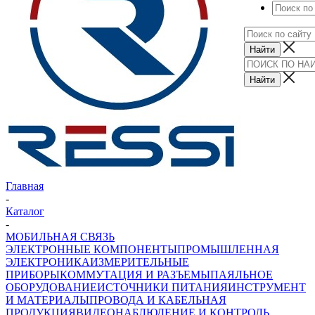
Главная
-
Каталог
-
МОБИЛЬНАЯ СВЯЗЬ
ЭЛЕКТРОННЫЕ КОМПОНЕНТЫ
ПРОМЫШЛЕННАЯ
ЭЛЕКТРОНИКА
ИЗМЕРИТЕЛЬНЫЕ
ПРИБОРЫ
КОММУТАЦИЯ И РАЗЪЕМЫ
ПАЯЛЬНОЕ
ОБОРУДОВАНИЕ
ИСТОЧНИКИ ПИТАНИЯ
ИНСТРУМЕНТ
И МАТЕРИАЛЫ
ПРОВОДА И КАБЕЛЬНАЯ
ПРОДУКЦИЯ
ВИДЕОНАБЛЮДЕНИЕ И КОНТРОЛЬ