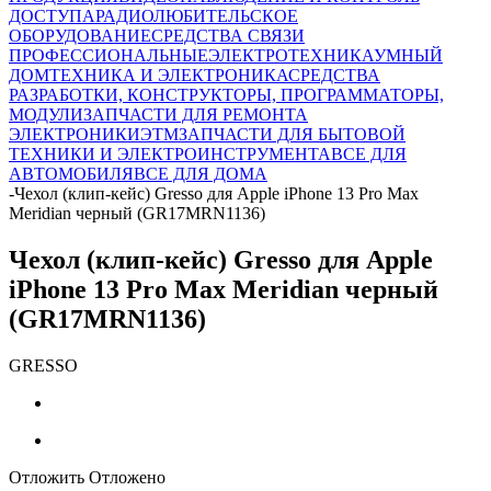
ДОСТУПА
РАДИОЛЮБИТЕЛЬСКОЕ
ОБОРУДОВАНИЕ
СРЕДСТВА СВЯЗИ
ПРОФЕССИОНАЛЬНЫЕ
ЭЛЕКТРОТЕХНИКА
УМНЫЙ
ДОМ
ТЕХНИКА И ЭЛЕКТРОНИКА
СРЕДСТВА
РАЗРАБОТКИ, КОНСТРУКТОРЫ, ПРОГРАММАТОРЫ,
МОДУЛИ
ЗАПЧАСТИ ДЛЯ РЕМОНТА
ЭЛЕКТРОНИКИ
ЭТМ
ЗАПЧАСТИ ДЛЯ БЫТОВОЙ
ТЕХНИКИ И ЭЛЕКТРОИНСТРУМЕНТА
ВСЕ ДЛЯ
АВТОМОБИЛЯ
ВСЕ ДЛЯ ДОМА
-
Чехол (клип-кейс) Gresso для Apple iPhone 13 Pro Max
Meridian черный (GR17MRN1136)
Чехол (клип-кейс) Gresso для Apple
iPhone 13 Pro Max Meridian черный
(GR17MRN1136)
GRESSO
Отложить
Отложено