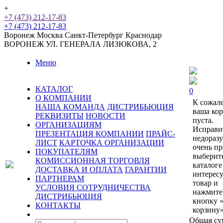
+
+7 (473) 212-17-83
+7 (473) 212-17-83
Воронеж
Москва
Санкт-Петербург
Краснодар
ВОРОНЕЖ
УЛ. ГЕНЕРАЛА ЛИЗЮКОВА, 2
Меню
КАТАЛОГ
0
О КОМПАНИИ
К сожал
НАША КОМАНДА
ДИСТРИБЬЮЦИЯ
ваша ко
РЕКВИЗИТЫ
НОВОСТИ
пуста.
ОРГАНИЗАЦИЯМ
Исправи
ПРЕЗЕНТАЦИЯ КОМПАНИИ
ПРАЙС-
недораз
ЛИСТ
КАРТОЧКА ОРГАНИЗАЦИИ
очень пр
ПОКУПАТЕЛЯМ
выберит
КОМИССИОННАЯ ТОРГОВЛЯ
каталоге
ДОСТАВКА И ОПЛАТА
ГАРАНТИИ
интерес
ПАРТНЕРАМ
товар и
УСЛОВИЯ СОТРУДНИЧЕСТВА
нажмите
ДИСТРИБЬЮЦИЯ
кнопку 
КОНТАКТЫ
корзину»
Общая су