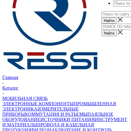
Главная
-
Каталог
-
МОБИЛЬНАЯ СВЯЗЬ
ЭЛЕКТРОННЫЕ КОМПОНЕНТЫ
ПРОМЫШЛЕННАЯ
ЭЛЕКТРОНИКА
ИЗМЕРИТЕЛЬНЫЕ
ПРИБОРЫ
КОММУТАЦИЯ И РАЗЪЕМЫ
ПАЯЛЬНОЕ
ОБОРУДОВАНИЕ
ИСТОЧНИКИ ПИТАНИЯ
ИНСТРУМЕНТ
И МАТЕРИАЛЫ
ПРОВОДА И КАБЕЛЬНАЯ
ПРОДУКЦИЯ
ВИДЕОНАБЛЮДЕНИЕ И КОНТРОЛЬ