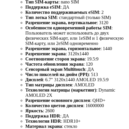
Тип SIM-карты
: nano SIM
Поддержка eSIM
: ДА
Количество поддерживаемых eSIM
: 2
Тип лотка SIM
: стандартный (только SIM)
Разрешение экрана, вертикальное
: 3120
Особенности одновременной работы SIM
:
Пользователь может использовать до двух
физических SIM-карт, или 1eSIM и 1 физическую
SIM-карту, или 2eSIM одновременно
Разрешение экрана, горизонтальное
: 1440
Разрешение экрана
: 3120x1440
Соотношение сторон экрана
: 19.5:9
Частота обновления экрана
: 120
Сенсорный экран Multitouch
: ДА
Число пикселей на дюйм (PPI)
: 513
Дисплей
: 6.7" 3120x1440 AMOLED 19.5:9
Тип матрицы дисплея
: AMOLED
Технология матрицы (маркетинг)
: Dynamic
AMOLED 2X
Разрешение основного дисплея
: QHD+
Количество цветов дисплея
: 16000000
Яркость
: 2600
Поддержка HDR
: ДА
Технология HDR
: HDR10+
Материал экрана
: стекло