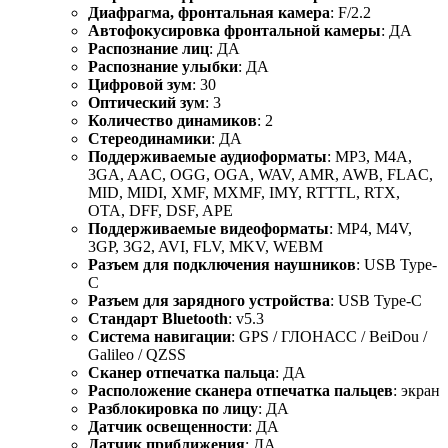
Диафрагма, фронтальная камера
: F/2.2
Автофокусировка фронтальной камеры
: ДА
Распознание лиц
: ДА
Распознание улыбки
: ДА
Цифровой зум
: 30
Оптический зум
: 3
Количество динамиков
: 2
Стереодинамики
: ДА
Поддерживаемые аудиоформаты
: MP3, M4A,
3GA, AAC, OGG, OGA, WAV, AMR, AWB, FLAC,
MID, MIDI, XMF, MXMF, IMY, RTTTL, RTX,
OTA, DFF, DSF, APE
Поддерживаемые видеоформаты
: MP4, M4V,
3GP, 3G2, AVI, FLV, MKV, WEBM
Разъем для подключения наушников
: USB Type-
C
Разъем для зарядного устройства
: USB Type-C
Стандарт Bluetooth
: v5.3
Система навигации
: GPS / ГЛОНАСС / BeiDou /
Galileo / QZSS
Сканер отпечатка пальца
: ДА
Расположение сканера отпечатка пальцев
: экран
Разблокировка по лицу
: ДА
Датчик освещенности
: ДА
Датчик приближения
: ДА