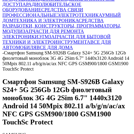
ДОСТУПА
РАДИОЛЮБИТЕЛЬСКОЕ
ОБОРУДОВАНИЕ
СРЕДСТВА СВЯЗИ
ПРОФЕССИОНАЛЬНЫЕ
ЭЛЕКТРОТЕХНИКА
УМНЫЙ
ДОМ
ТЕХНИКА И ЭЛЕКТРОНИКА
СРЕДСТВА
РАЗРАБОТКИ, КОНСТРУКТОРЫ, ПРОГРАММАТОРЫ,
МОДУЛИ
ЗАПЧАСТИ ДЛЯ РЕМОНТА
ЭЛЕКТРОНИКИ
ЭТМ
ЗАПЧАСТИ ДЛЯ БЫТОВОЙ
ТЕХНИКИ И ЭЛЕКТРОИНСТРУМЕНТА
ВСЕ ДЛЯ
АВТОМОБИЛЯ
ВСЕ ДЛЯ ДОМА
-
Смартфон Samsung SM-S926B Galaxy S24+ 5G 256Gb 12Gb
фиолетовый моноблок 3G 4G 2Sim 6.7" 1440x3120 Android 14
50Mpix 802.11 a/b/g/n/ac/ax NFC GPS GSM900/1800 GSM1900
TouchSc Protect
Смартфон Samsung SM-S926B Galaxy
S24+ 5G 256Gb 12Gb фиолетовый
моноблок 3G 4G 2Sim 6.7" 1440x3120
Android 14 50Mpix 802.11 a/b/g/n/ac/ax
NFC GPS GSM900/1800 GSM1900
TouchSc Protect