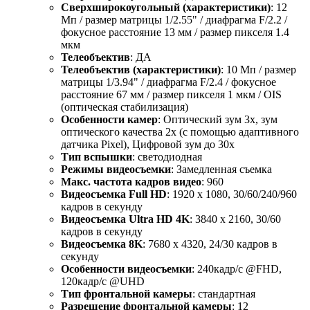
Сверхширокоугольный (характеристики)
: 12
Мп / размер матрицы 1/2.55" / диафрагма F/2.2 /
фокусное расстояние 13 мм / размер пикселя 1.4
мкм
Телеобъектив
: ДА
Телеобъектив (характеристики)
: 10 Мп / размер
матрицы 1/3.94" / диафрагма F/2.4 / фокусное
расстояние 67 мм / размер пикселя 1 мкм / OIS
(оптическая стабилизация)
Особенности камер
: Оптический зум 3x, зум
оптического качества 2x (с помощью адаптивного
датчика Pixel), Цифровой зум до 30x
Тип вспышки
: светодиодная
Режимы видеосъемки
: Замедленная съемка
Макс. частота кадров видео
: 960
Видеосъемка Full HD
: 1920 x 1080, 30/60/240/960
кадров в секунду
Видеосъемка Ultra HD 4K
: 3840 x 2160, 30/60
кадров в секунду
Видеосъемка 8K
: 7680 x 4320, 24/30 кадров в
секунду
Особенности видеосъемки
: 240кадр/с @FHD,
120кадр/с @UHD
Тип фронтальной камеры
: стандартная
Разрешение фронтальной камеры
: 12