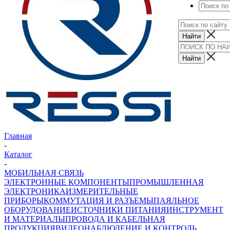
Главная
-
Каталог
-
МОБИЛЬНАЯ СВЯЗЬ
ЭЛЕКТРОННЫЕ КОМПОНЕНТЫ
ПРОМЫШЛЕННАЯ
ЭЛЕКТРОНИКА
ИЗМЕРИТЕЛЬНЫЕ
ПРИБОРЫ
КОММУТАЦИЯ И РАЗЪЕМЫ
ПАЯЛЬНОЕ
ОБОРУДОВАНИЕ
ИСТОЧНИКИ ПИТАНИЯ
ИНСТРУМЕНТ
И МАТЕРИАЛЫ
ПРОВОДА И КАБЕЛЬНАЯ
ПРОДУКЦИЯ
ВИДЕОНАБЛЮДЕНИЕ И КОНТРОЛЬ