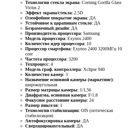
Технология стекла экрана
: Corning Gorilla Glass
Victus 2
Эффект экрана/стекла
: 2.5D
Олеофобное покрытие экрана
: ДА
Устойчивое к царапинам стекло
: ДА
Безрамочный дизайн
: ДА
Производитель процессора
: Samsung
Модель процессора
: Exynos 2400
Количество ядер процессора
: 10
Процессор смартфона
: Exynos 2400 3200МГц 10
core
Частота процессора
: 3200
Техпроцесс
: 4
Модель граф. контроллера
: Xclipse 940
Количество камер
: 3
Назначение основной камеры (маркетинг)
:
широкоугольная
Размер матрицы камеры
: 1/1,56
Диафрагма, основная камера
: F/1.8
Фокусное расстояние камеры
: 24
Размер пикселя
: 1
Технология стабилизации
: OIS (оптическая
стабилизация)
Автофокусировка камеры
: ДА
Сверхширокоугольный
: ДА