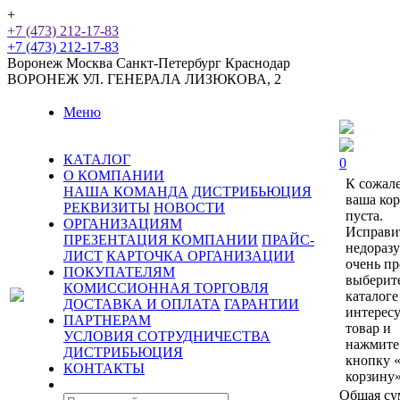
+
+7 (473) 212-17-83
+7 (473) 212-17-83
Воронеж
Москва
Санкт-Петербург
Краснодар
ВОРОНЕЖ
УЛ. ГЕНЕРАЛА ЛИЗЮКОВА, 2
Меню
КАТАЛОГ
0
О КОМПАНИИ
К сожал
НАША КОМАНДА
ДИСТРИБЬЮЦИЯ
ваша ко
РЕКВИЗИТЫ
НОВОСТИ
пуста.
ОРГАНИЗАЦИЯМ
Исправи
ПРЕЗЕНТАЦИЯ КОМПАНИИ
ПРАЙС-
недораз
ЛИСТ
КАРТОЧКА ОРГАНИЗАЦИИ
очень пр
ПОКУПАТЕЛЯМ
выберит
КОМИССИОННАЯ ТОРГОВЛЯ
каталоге
ДОСТАВКА И ОПЛАТА
ГАРАНТИИ
интерес
ПАРТНЕРАМ
товар и
УСЛОВИЯ СОТРУДНИЧЕСТВА
нажмите
ДИСТРИБЬЮЦИЯ
кнопку 
КОНТАКТЫ
корзину»
Общая су