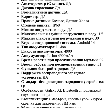
Акселерометр (G-sensor)
: ДА
Датчик гироскопа
: ДА
Геомагнитный датчик
: ДА
Барометр
: ДА
Прочие датчики
: Компас, Датчик Холла
Степень защиты
: IP68
Можно погружать в воду
: ДА
Максимальная глубина погружения в воду
: 1.5
Максимальное время погружения в воду
: 30
Версия операционной системы
: Android 14
Тип аккумулятора
: Li-Ion
Емкость аккумулятора
: 4900
Аккумулятор
: Li-Ion 4900мAч
Время работы при прослушивании музыки
: 92
Время работы при воспроизведении видео
: 31
Функция быстрой зарядки
: ДА
Поддержка беспроводного зарядного
устройства
: ДА
Стандарт беспроводного зарядного устройства
:
Qi
Особенности
: Galaxy Al, Bluetooth с поддержкой
слухового аппарата
Комплектация
: Смартфон, кабель Type-C/Type-C,
скрепка для извлечения SIM-карт
Материал корпуса
: пластик/металл