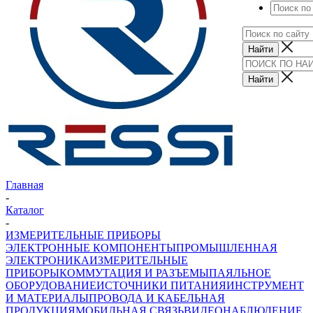
Главная
-
Каталог
-
ИЗМЕРИТЕЛЬНЫЕ ПРИБОРЫ
ЭЛЕКТРОННЫЕ КОМПОНЕНТЫ
ПРОМЫШЛЕННАЯ
ЭЛЕКТРОНИКА
ИЗМЕРИТЕЛЬНЫЕ
ПРИБОРЫ
КОММУТАЦИЯ И РАЗЪЕМЫ
ПАЯЛЬНОЕ
ОБОРУДОВАНИЕ
ИСТОЧНИКИ ПИТАНИЯ
ИНСТРУМЕНТ
И МАТЕРИАЛЫ
ПРОВОДА И КАБЕЛЬНАЯ
ПРОДУКЦИЯ
МОБИЛЬНАЯ СВЯЗЬ
ВИДЕОНАБЛЮДЕНИЕ