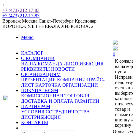
+
+7 (473) 212-17-83
+7 (473) 212-17-83
Воронеж
Москва
Санкт-Петербург
Краснодар
ВОРОНЕЖ
УЛ. ГЕНЕРАЛА ЛИЗЮКОВА, 2
Меню
КАТАЛОГ
0
О КОМПАНИИ
К сожал
НАША КОМАНДА
ДИСТРИБЬЮЦИЯ
ваша ко
РЕКВИЗИТЫ
НОВОСТИ
пуста.
ОРГАНИЗАЦИЯМ
Исправи
ПРЕЗЕНТАЦИЯ КОМПАНИИ
ПРАЙС-
недораз
ЛИСТ
КАРТОЧКА ОРГАНИЗАЦИИ
очень пр
ПОКУПАТЕЛЯМ
выберит
КОМИССИОННАЯ ТОРГОВЛЯ
каталоге
ДОСТАВКА И ОПЛАТА
ГАРАНТИИ
интерес
ПАРТНЕРАМ
товар и
УСЛОВИЯ СОТРУДНИЧЕСТВА
нажмите
ДИСТРИБЬЮЦИЯ
кнопку 
КОНТАКТЫ
корзину»
Общая су