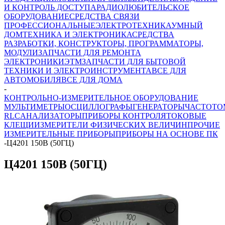
И КОНТРОЛЬ ДОСТУПА
РАДИОЛЮБИТЕЛЬСКОЕ
ОБОРУДОВАНИЕ
СРЕДСТВА СВЯЗИ
ПРОФЕССИОНАЛЬНЫЕ
ЭЛЕКТРОТЕХНИКА
УМНЫЙ
ДОМ
ТЕХНИКА И ЭЛЕКТРОНИКА
СРЕДСТВА
РАЗРАБОТКИ, КОНСТРУКТОРЫ, ПРОГРАММАТОРЫ,
МОДУЛИ
ЗАПЧАСТИ ДЛЯ РЕМОНТА
ЭЛЕКТРОНИКИ
ЭТМ
ЗАПЧАСТИ ДЛЯ БЫТОВОЙ
ТЕХНИКИ И ЭЛЕКТРОИНСТРУМЕНТА
ВСЕ ДЛЯ
АВТОМОБИЛЯ
ВСЕ ДЛЯ ДОМА
-
КОНТРОЛЬНО-ИЗМЕРИТЕЛЬНОЕ ОБОРУДОВАНИЕ
МУЛЬТИМЕТРЫ
ОСЦИЛЛОГРАФЫ
ГЕНЕРАТОРЫ
ЧАСТОТО
RLC
АНАЛИЗАТОРЫ
ПРИБОРЫ КОНТРОЛЯ
ТОКОВЫЕ
КЛЕЩИ
ИЗМЕРИТЕЛИ ФИЗИЧЕСКИХ ВЕЛИЧИН
ПРОЧИЕ
ИЗМЕРИТЕЛЬНЫЕ ПРИБОРЫ
ПРИБОРЫ НА ОСНОВЕ ПК
-
Ц4201 150В (50ГЦ)
Ц4201 150В (50ГЦ)