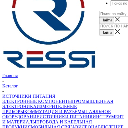
Главная
-
Каталог
-
ИСТОЧНИКИ ПИТАНИЯ
ЭЛЕКТРОННЫЕ КОМПОНЕНТЫ
ПРОМЫШЛЕННАЯ
ЭЛЕКТРОНИКА
ИЗМЕРИТЕЛЬНЫЕ
ПРИБОРЫ
КОММУТАЦИЯ И РАЗЪЕМЫ
ПАЯЛЬНОЕ
ОБОРУДОВАНИЕ
ИСТОЧНИКИ ПИТАНИЯ
ИНСТРУМЕНТ
И МАТЕРИАЛЫ
ПРОВОДА И КАБЕЛЬНАЯ
ПРОДУКЦИЯ
МОБИЛЬНАЯ СВЯЗЬ
ВИДЕОНАБЛЮДЕНИЕ