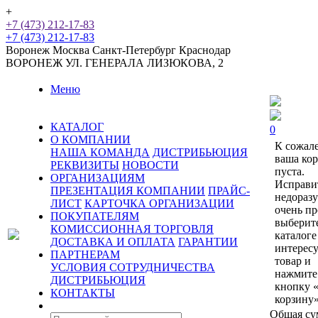
+
+7 (473) 212-17-83
+7 (473) 212-17-83
Воронеж
Москва
Санкт-Петербург
Краснодар
ВОРОНЕЖ
УЛ. ГЕНЕРАЛА ЛИЗЮКОВА, 2
Меню
КАТАЛОГ
0
О КОМПАНИИ
К сожал
НАША КОМАНДА
ДИСТРИБЬЮЦИЯ
ваша ко
РЕКВИЗИТЫ
НОВОСТИ
пуста.
ОРГАНИЗАЦИЯМ
Исправи
ПРЕЗЕНТАЦИЯ КОМПАНИИ
ПРАЙС-
недораз
ЛИСТ
КАРТОЧКА ОРГАНИЗАЦИИ
очень пр
ПОКУПАТЕЛЯМ
выберит
КОМИССИОННАЯ ТОРГОВЛЯ
каталоге
ДОСТАВКА И ОПЛАТА
ГАРАНТИИ
интерес
ПАРТНЕРАМ
товар и
УСЛОВИЯ СОТРУДНИЧЕСТВА
нажмите
ДИСТРИБЬЮЦИЯ
кнопку 
КОНТАКТЫ
корзину»
Общая су