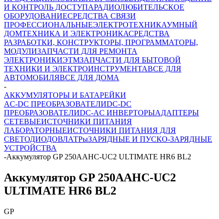
И КОНТРОЛЬ ДОСТУПА
РАДИОЛЮБИТЕЛЬСКОЕ
ОБОРУДОВАНИЕ
СРЕДСТВА СВЯЗИ
ПРОФЕССИОНАЛЬНЫЕ
ЭЛЕКТРОТЕХНИКА
УМНЫЙ
ДОМ
ТЕХНИКА И ЭЛЕКТРОНИКА
СРЕДСТВА
РАЗРАБОТКИ, КОНСТРУКТОРЫ, ПРОГРАММАТОРЫ,
МОДУЛИ
ЗАПЧАСТИ ДЛЯ РЕМОНТА
ЭЛЕКТРОНИКИ
ЭТМ
ЗАПЧАСТИ ДЛЯ БЫТОВОЙ
ТЕХНИКИ И ЭЛЕКТРОИНСТРУМЕНТА
ВСЕ ДЛЯ
АВТОМОБИЛЯ
ВСЕ ДЛЯ ДОМА
-
АККУМУЛЯТОРЫ И БАТАРЕЙКИ
AC-DC ПРЕОБРАЗОВАТЕЛИ
DC-DC
ПРЕОБРАЗОВАТЕЛИ
DC-AC ИНВЕРТОРЫ
АДАПТЕРЫ
СЕТЕВЫЕ
ИСТОЧНИКИ ПИТАНИЯ
ЛАБОРАТОРНЫЕ
ИСТОЧНИКИ ПИТАНИЯ ДЛЯ
СВЕТОДИОДОВ
ЛАТРы
ЗАРЯДНЫЕ И ПУСКО-ЗАРЯДНЫЕ
УСТРОЙСТВА
-
Аккумулятор GP 250AAHC-UC2 ULTIMATE HR6 BL2
Аккумулятор GP 250AAHC-UC2
ULTIMATE HR6 BL2
GP