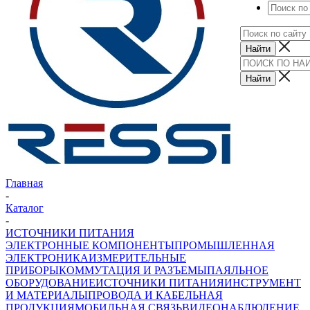
Главная
-
Каталог
-
ИСТОЧНИКИ ПИТАНИЯ
ЭЛЕКТРОННЫЕ КОМПОНЕНТЫ
ПРОМЫШЛЕННАЯ
ЭЛЕКТРОНИКА
ИЗМЕРИТЕЛЬНЫЕ
ПРИБОРЫ
КОММУТАЦИЯ И РАЗЪЕМЫ
ПАЯЛЬНОЕ
ОБОРУДОВАНИЕ
ИСТОЧНИКИ ПИТАНИЯ
ИНСТРУМЕНТ
И МАТЕРИАЛЫ
ПРОВОДА И КАБЕЛЬНАЯ
ПРОДУКЦИЯ
МОБИЛЬНАЯ СВЯЗЬ
ВИДЕОНАБЛЮДЕНИЕ