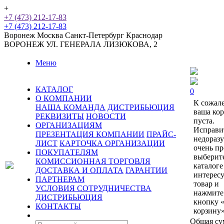
+
+7 (473) 212-17-83
+7 (473) 212-17-83
Воронеж
Москва
Санкт-Петербург
Краснодар
ВОРОНЕЖ
УЛ. ГЕНЕРАЛА ЛИЗЮКОВА, 2
Меню
КАТАЛОГ
0
О КОМПАНИИ
К сожал
НАША КОМАНДА
ДИСТРИБЬЮЦИЯ
ваша ко
РЕКВИЗИТЫ
НОВОСТИ
пуста.
ОРГАНИЗАЦИЯМ
Исправи
ПРЕЗЕНТАЦИЯ КОМПАНИИ
ПРАЙС-
недораз
ЛИСТ
КАРТОЧКА ОРГАНИЗАЦИИ
очень пр
ПОКУПАТЕЛЯМ
выберит
КОМИССИОННАЯ ТОРГОВЛЯ
каталоге
ДОСТАВКА И ОПЛАТА
ГАРАНТИИ
интерес
ПАРТНЕРАМ
товар и
УСЛОВИЯ СОТРУДНИЧЕСТВА
нажмите
ДИСТРИБЬЮЦИЯ
кнопку 
КОНТАКТЫ
корзину»
Общая су