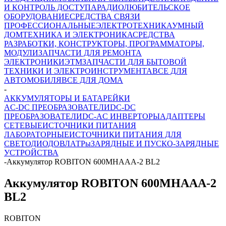
И КОНТРОЛЬ ДОСТУПА
РАДИОЛЮБИТЕЛЬСКОЕ
ОБОРУДОВАНИЕ
СРЕДСТВА СВЯЗИ
ПРОФЕССИОНАЛЬНЫЕ
ЭЛЕКТРОТЕХНИКА
УМНЫЙ
ДОМ
ТЕХНИКА И ЭЛЕКТРОНИКА
СРЕДСТВА
РАЗРАБОТКИ, КОНСТРУКТОРЫ, ПРОГРАММАТОРЫ,
МОДУЛИ
ЗАПЧАСТИ ДЛЯ РЕМОНТА
ЭЛЕКТРОНИКИ
ЭТМ
ЗАПЧАСТИ ДЛЯ БЫТОВОЙ
ТЕХНИКИ И ЭЛЕКТРОИНСТРУМЕНТА
ВСЕ ДЛЯ
АВТОМОБИЛЯ
ВСЕ ДЛЯ ДОМА
-
АККУМУЛЯТОРЫ И БАТАРЕЙКИ
AC-DC ПРЕОБРАЗОВАТЕЛИ
DC-DC
ПРЕОБРАЗОВАТЕЛИ
DC-AC ИНВЕРТОРЫ
АДАПТЕРЫ
СЕТЕВЫЕ
ИСТОЧНИКИ ПИТАНИЯ
ЛАБОРАТОРНЫЕ
ИСТОЧНИКИ ПИТАНИЯ ДЛЯ
СВЕТОДИОДОВ
ЛАТРы
ЗАРЯДНЫЕ И ПУСКО-ЗАРЯДНЫЕ
УСТРОЙСТВА
-
Аккумулятор ROBITON 600MHAAA-2 BL2
Аккумулятор ROBITON 600MHAAA-2
BL2
ROBITON