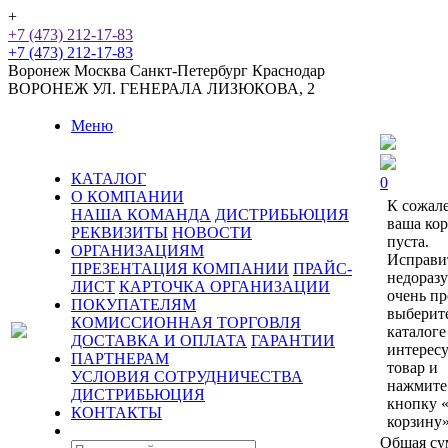
+
+7 (473) 212-17-83
+7 (473) 212-17-83
Воронеж
Москва
Санкт-Петербург
Краснодар
ВОРОНЕЖ
УЛ. ГЕНЕРАЛА ЛИЗЮКОВА, 2
Меню
КАТАЛОГ
0
О КОМПАНИИ
К сожал
НАША КОМАНДА
ДИСТРИБЬЮЦИЯ
ваша ко
РЕКВИЗИТЫ
НОВОСТИ
пуста.
ОРГАНИЗАЦИЯМ
Исправи
ПРЕЗЕНТАЦИЯ КОМПАНИИ
ПРАЙС-
недораз
ЛИСТ
КАРТОЧКА ОРГАНИЗАЦИИ
очень пр
ПОКУПАТЕЛЯМ
выберит
КОМИССИОННАЯ ТОРГОВЛЯ
каталоге
ДОСТАВКА И ОПЛАТА
ГАРАНТИИ
интерес
ПАРТНЕРАМ
товар и
УСЛОВИЯ СОТРУДНИЧЕСТВА
нажмите
ДИСТРИБЬЮЦИЯ
кнопку 
КОНТАКТЫ
корзину»
Общая су