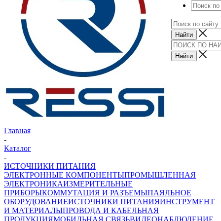
Главная
-
Каталог
-
ИСТОЧНИКИ ПИТАНИЯ
ЭЛЕКТРОННЫЕ КОМПОНЕНТЫ
ПРОМЫШЛЕННАЯ
ЭЛЕКТРОНИКА
ИЗМЕРИТЕЛЬНЫЕ
ПРИБОРЫ
КОММУТАЦИЯ И РАЗЪЕМЫ
ПАЯЛЬНОЕ
ОБОРУДОВАНИЕ
ИСТОЧНИКИ ПИТАНИЯ
ИНСТРУМЕНТ
И МАТЕРИАЛЫ
ПРОВОДА И КАБЕЛЬНАЯ
ПРОДУКЦИЯ
МОБИЛЬНАЯ СВЯЗЬ
ВИДЕОНАБЛЮДЕНИЕ