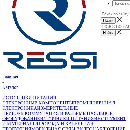
Главная
-
Каталог
-
ИСТОЧНИКИ ПИТАНИЯ
ЭЛЕКТРОННЫЕ КОМПОНЕНТЫ
ПРОМЫШЛЕННАЯ
ЭЛЕКТРОНИКА
ИЗМЕРИТЕЛЬНЫЕ
ПРИБОРЫ
КОММУТАЦИЯ И РАЗЪЕМЫ
ПАЯЛЬНОЕ
ОБОРУДОВАНИЕ
ИСТОЧНИКИ ПИТАНИЯ
ИНСТРУМЕНТ
И МАТЕРИАЛЫ
ПРОВОДА И КАБЕЛЬНАЯ
ПРОДУКЦИЯ
МОБИЛЬНАЯ СВЯЗЬ
ВИДЕОНАБЛЮДЕНИЕ