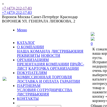
+
+7 (473) 212-17-83
+7 (473) 212-17-83
Воронеж
Москва
Санкт-Петербург
Краснодар
ВОРОНЕЖ
УЛ. ГЕНЕРАЛА ЛИЗЮКОВА, 2
Меню
КАТАЛОГ
0
О КОМПАНИИ
К сожал
НАША КОМАНДА
ДИСТРИБЬЮЦИЯ
ваша ко
РЕКВИЗИТЫ
НОВОСТИ
пуста.
ОРГАНИЗАЦИЯМ
Исправи
ПРЕЗЕНТАЦИЯ КОМПАНИИ
ПРАЙС-
недораз
ЛИСТ
КАРТОЧКА ОРГАНИЗАЦИИ
очень пр
ПОКУПАТЕЛЯМ
выберит
КОМИССИОННАЯ ТОРГОВЛЯ
каталоге
ДОСТАВКА И ОПЛАТА
ГАРАНТИИ
интерес
ПАРТНЕРАМ
товар и
УСЛОВИЯ СОТРУДНИЧЕСТВА
нажмите
ДИСТРИБЬЮЦИЯ
кнопку 
КОНТАКТЫ
корзину»
Общая су