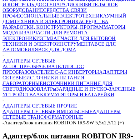
И КОНТРОЛЬ ДОСТУПА
РАДИОЛЮБИТЕЛЬСКОЕ
ОБОРУДОВАНИЕ
СРЕДСТВА СВЯЗИ
ПРОФЕССИОНАЛЬНЫЕ
ЭЛЕКТРОТЕХНИКА
УМНЫЙ
ДОМ
ТЕХНИКА И ЭЛЕКТРОНИКА
СРЕДСТВА
РАЗРАБОТКИ, КОНСТРУКТОРЫ, ПРОГРАММАТОРЫ,
МОДУЛИ
ЗАПЧАСТИ ДЛЯ РЕМОНТА
ЭЛЕКТРОНИКИ
ЭТМ
ЗАПЧАСТИ ДЛЯ БЫТОВОЙ
ТЕХНИКИ И ЭЛЕКТРОИНСТРУМЕНТА
ВСЕ ДЛЯ
АВТОМОБИЛЯ
ВСЕ ДЛЯ ДОМА
-
АДАПТЕРЫ СЕТЕВЫЕ
AC-DC ПРЕОБРАЗОВАТЕЛИ
DC-DC
ПРЕОБРАЗОВАТЕЛИ
DC-AC ИНВЕРТОРЫ
АДАПТЕРЫ
СЕТЕВЫЕ
ИСТОЧНИКИ ПИТАНИЯ
ЛАБОРАТОРНЫЕ
ИСТОЧНИКИ ПИТАНИЯ ДЛЯ
СВЕТОДИОДОВ
ЛАТРы
ЗАРЯДНЫЕ И ПУСКО-ЗАРЯДНЫЕ
УСТРОЙСТВА
АККУМУЛЯТОРЫ И БАТАРЕЙКИ
-
АДАПТЕРЫ СЕТЕВЫЕ ПРОЧИЕ
АДАПТЕРЫ СЕТЕВЫЕ ИМПУЛЬСНЫЕ
АДАПТЕРЫ
СЕТЕВЫЕ ТРАНСФОРМАТОРНЫЕ
-
Адаптер/блок питания ROBITON IR9-9W 5,5x2,5/12 (+)
Адаптер/блок питания ROBITON IR9-