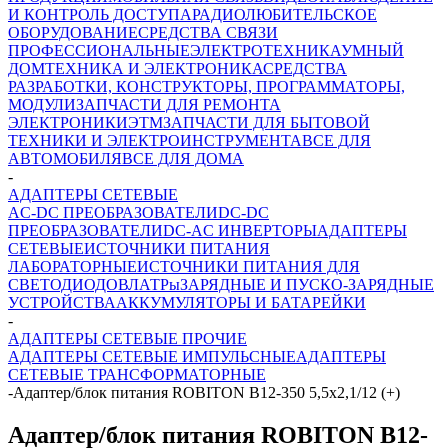
И КОНТРОЛЬ ДОСТУПА
РАДИОЛЮБИТЕЛЬСКОЕ
ОБОРУДОВАНИЕ
СРЕДСТВА СВЯЗИ
ПРОФЕССИОНАЛЬНЫЕ
ЭЛЕКТРОТЕХНИКА
УМНЫЙ
ДОМ
ТЕХНИКА И ЭЛЕКТРОНИКА
СРЕДСТВА
РАЗРАБОТКИ, КОНСТРУКТОРЫ, ПРОГРАММАТОРЫ,
МОДУЛИ
ЗАПЧАСТИ ДЛЯ РЕМОНТА
ЭЛЕКТРОНИКИ
ЭТМ
ЗАПЧАСТИ ДЛЯ БЫТОВОЙ
ТЕХНИКИ И ЭЛЕКТРОИНСТРУМЕНТА
ВСЕ ДЛЯ
АВТОМОБИЛЯ
ВСЕ ДЛЯ ДОМА
-
АДАПТЕРЫ СЕТЕВЫЕ
AC-DC ПРЕОБРАЗОВАТЕЛИ
DC-DC
ПРЕОБРАЗОВАТЕЛИ
DC-AC ИНВЕРТОРЫ
АДАПТЕРЫ
СЕТЕВЫЕ
ИСТОЧНИКИ ПИТАНИЯ
ЛАБОРАТОРНЫЕ
ИСТОЧНИКИ ПИТАНИЯ ДЛЯ
СВЕТОДИОДОВ
ЛАТРы
ЗАРЯДНЫЕ И ПУСКО-ЗАРЯДНЫЕ
УСТРОЙСТВА
АККУМУЛЯТОРЫ И БАТАРЕЙКИ
-
АДАПТЕРЫ СЕТЕВЫЕ ПРОЧИЕ
АДАПТЕРЫ СЕТЕВЫЕ ИМПУЛЬСНЫЕ
АДАПТЕРЫ
СЕТЕВЫЕ ТРАНСФОРМАТОРНЫЕ
-
Адаптер/блок питания ROBITON B12-350 5,5х2,1/12 (+)
Адаптер/блок питания ROBITON B12-