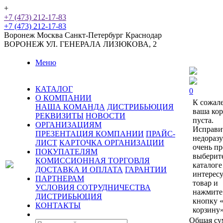
+
+7 (473) 212-17-83
+7 (473) 212-17-83
Воронеж
Москва
Санкт-Петербург
Краснодар
ВОРОНЕЖ
УЛ. ГЕНЕРАЛА ЛИЗЮКОВА, 2
Меню
КАТАЛОГ
0
О КОМПАНИИ
К сожал
НАША КОМАНДА
ДИСТРИБЬЮЦИЯ
ваша ко
РЕКВИЗИТЫ
НОВОСТИ
пуста.
ОРГАНИЗАЦИЯМ
Исправи
ПРЕЗЕНТАЦИЯ КОМПАНИИ
ПРАЙС-
недораз
ЛИСТ
КАРТОЧКА ОРГАНИЗАЦИИ
очень пр
ПОКУПАТЕЛЯМ
выберит
КОМИССИОННАЯ ТОРГОВЛЯ
каталоге
ДОСТАВКА И ОПЛАТА
ГАРАНТИИ
интерес
ПАРТНЕРАМ
товар и
УСЛОВИЯ СОТРУДНИЧЕСТВА
нажмите
ДИСТРИБЬЮЦИЯ
кнопку 
КОНТАКТЫ
корзину»
Общая су