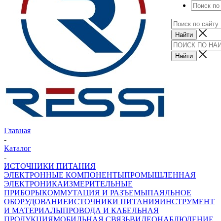
Главная
-
Каталог
-
ИСТОЧНИКИ ПИТАНИЯ
ЭЛЕКТРОННЫЕ КОМПОНЕНТЫ
ПРОМЫШЛЕННАЯ
ЭЛЕКТРОНИКА
ИЗМЕРИТЕЛЬНЫЕ
ПРИБОРЫ
КОММУТАЦИЯ И РАЗЪЕМЫ
ПАЯЛЬНОЕ
ОБОРУДОВАНИЕ
ИСТОЧНИКИ ПИТАНИЯ
ИНСТРУМЕНТ
И МАТЕРИАЛЫ
ПРОВОДА И КАБЕЛЬНАЯ
ПРОДУКЦИЯ
МОБИЛЬНАЯ СВЯЗЬ
ВИДЕОНАБЛЮДЕНИЕ