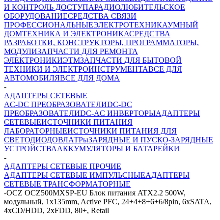
И КОНТРОЛЬ ДОСТУПА
РАДИОЛЮБИТЕЛЬСКОЕ
ОБОРУДОВАНИЕ
СРЕДСТВА СВЯЗИ
ПРОФЕССИОНАЛЬНЫЕ
ЭЛЕКТРОТЕХНИКА
УМНЫЙ
ДОМ
ТЕХНИКА И ЭЛЕКТРОНИКА
СРЕДСТВА
РАЗРАБОТКИ, КОНСТРУКТОРЫ, ПРОГРАММАТОРЫ,
МОДУЛИ
ЗАПЧАСТИ ДЛЯ РЕМОНТА
ЭЛЕКТРОНИКИ
ЭТМ
ЗАПЧАСТИ ДЛЯ БЫТОВОЙ
ТЕХНИКИ И ЭЛЕКТРОИНСТРУМЕНТА
ВСЕ ДЛЯ
АВТОМОБИЛЯ
ВСЕ ДЛЯ ДОМА
-
АДАПТЕРЫ СЕТЕВЫЕ
AC-DC ПРЕОБРАЗОВАТЕЛИ
DC-DC
ПРЕОБРАЗОВАТЕЛИ
DC-AC ИНВЕРТОРЫ
АДАПТЕРЫ
СЕТЕВЫЕ
ИСТОЧНИКИ ПИТАНИЯ
ЛАБОРАТОРНЫЕ
ИСТОЧНИКИ ПИТАНИЯ ДЛЯ
СВЕТОДИОДОВ
ЛАТРы
ЗАРЯДНЫЕ И ПУСКО-ЗАРЯДНЫЕ
УСТРОЙСТВА
АККУМУЛЯТОРЫ И БАТАРЕЙКИ
-
АДАПТЕРЫ СЕТЕВЫЕ ПРОЧИЕ
АДАПТЕРЫ СЕТЕВЫЕ ИМПУЛЬСНЫЕ
АДАПТЕРЫ
СЕТЕВЫЕ ТРАНСФОРМАТОРНЫЕ
-
OCZ OCZ500MXSP-EU Блок питания ATX2.2 500W,
модульный, 1x135mm, Active PFC, 24+4+8+6+6/8pin, 6xSATA,
4xCD/HDD, 2xFDD, 80+, Retail