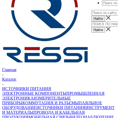
Главная
-
Каталог
-
ИСТОЧНИКИ ПИТАНИЯ
ЭЛЕКТРОННЫЕ КОМПОНЕНТЫ
ПРОМЫШЛЕННАЯ
ЭЛЕКТРОНИКА
ИЗМЕРИТЕЛЬНЫЕ
ПРИБОРЫ
КОММУТАЦИЯ И РАЗЪЕМЫ
ПАЯЛЬНОЕ
ОБОРУДОВАНИЕ
ИСТОЧНИКИ ПИТАНИЯ
ИНСТРУМЕНТ
И МАТЕРИАЛЫ
ПРОВОДА И КАБЕЛЬНАЯ
ПРОДУКЦИЯ
МОБИЛЬНАЯ СВЯЗЬ
ВИДЕОНАБЛЮДЕНИЕ