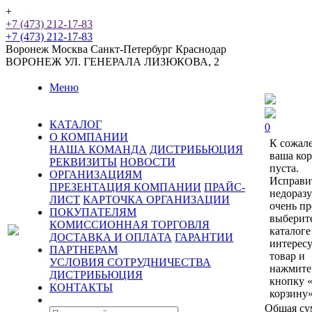
+
+7 (473) 212-17-83
+7 (473) 212-17-83
Воронеж
Москва
Санкт-Петербург
Краснодар
ВОРОНЕЖ
УЛ. ГЕНЕРАЛА ЛИЗЮКОВА, 2
Меню
КАТАЛОГ
0
О КОМПАНИИ
К сожал
НАША КОМАНДА
ДИСТРИБЬЮЦИЯ
ваша ко
РЕКВИЗИТЫ
НОВОСТИ
пуста.
ОРГАНИЗАЦИЯМ
Исправи
ПРЕЗЕНТАЦИЯ КОМПАНИИ
ПРАЙС-
недораз
ЛИСТ
КАРТОЧКА ОРГАНИЗАЦИИ
очень пр
ПОКУПАТЕЛЯМ
выберит
КОМИССИОННАЯ ТОРГОВЛЯ
каталоге
ДОСТАВКА И ОПЛАТА
ГАРАНТИИ
интерес
ПАРТНЕРАМ
товар и
УСЛОВИЯ СОТРУДНИЧЕСТВА
нажмите
ДИСТРИБЬЮЦИЯ
кнопку 
КОНТАКТЫ
корзину»
Общая су