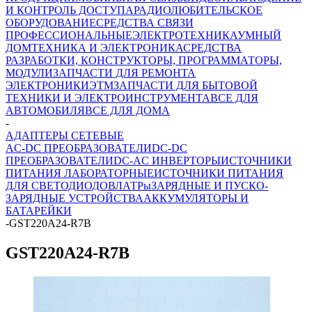
И КОНТРОЛЬ ДОСТУПА
РАДИОЛЮБИТЕЛЬСКОЕ
ОБОРУДОВАНИЕ
СРЕДСТВА СВЯЗИ
ПРОФЕССИОНАЛЬНЫЕ
ЭЛЕКТРОТЕХНИКА
УМНЫЙ
ДОМ
ТЕХНИКА И ЭЛЕКТРОНИКА
СРЕДСТВА
РАЗРАБОТКИ, КОНСТРУКТОРЫ, ПРОГРАММАТОРЫ,
МОДУЛИ
ЗАПЧАСТИ ДЛЯ РЕМОНТА
ЭЛЕКТРОНИКИ
ЭТМ
ЗАПЧАСТИ ДЛЯ БЫТОВОЙ
ТЕХНИКИ И ЭЛЕКТРОИНСТРУМЕНТА
ВСЕ ДЛЯ
АВТОМОБИЛЯ
ВСЕ ДЛЯ ДОМА
-
АДАПТЕРЫ СЕТЕВЫЕ
AC-DC ПРЕОБРАЗОВАТЕЛИ
DC-DC
ПРЕОБРАЗОВАТЕЛИ
DC-AC ИНВЕРТОРЫ
ИСТОЧНИКИ
ПИТАНИЯ ЛАБОРАТОРНЫЕ
ИСТОЧНИКИ ПИТАНИЯ
ДЛЯ СВЕТОДИОДОВ
ЛАТРы
ЗАРЯДНЫЕ И ПУСКО-
ЗАРЯДНЫЕ УСТРОЙСТВА
АККУМУЛЯТОРЫ И
БАТАРЕЙКИ
-
GST220A24-R7B
GST220A24-R7B