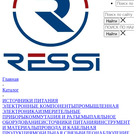
Главная
-
Каталог
-
ИСТОЧНИКИ ПИТАНИЯ
ЭЛЕКТРОННЫЕ КОМПОНЕНТЫ
ПРОМЫШЛЕННАЯ
ЭЛЕКТРОНИКА
ИЗМЕРИТЕЛЬНЫЕ
ПРИБОРЫ
КОММУТАЦИЯ И РАЗЪЕМЫ
ПАЯЛЬНОЕ
ОБОРУДОВАНИЕ
ИСТОЧНИКИ ПИТАНИЯ
ИНСТРУМЕНТ
И МАТЕРИАЛЫ
ПРОВОДА И КАБЕЛЬНАЯ
ПРОДУКЦИЯ
МОБИЛЬНАЯ СВЯЗЬ
ВИДЕОНАБЛЮДЕНИЕ