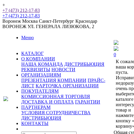
+
+7 (473) 212-17-83
+7 (473) 212-17-83
Воронеж
Москва
Санкт-Петербург
Краснодар
ВОРОНЕЖ
УЛ. ГЕНЕРАЛА ЛИЗЮКОВА, 2
Меню
КАТАЛОГ
0
О КОМПАНИИ
К сожал
НАША КОМАНДА
ДИСТРИБЬЮЦИЯ
ваша ко
РЕКВИЗИТЫ
НОВОСТИ
пуста.
ОРГАНИЗАЦИЯМ
Исправи
ПРЕЗЕНТАЦИЯ КОМПАНИИ
ПРАЙС-
недораз
ЛИСТ
КАРТОЧКА ОРГАНИЗАЦИИ
очень пр
ПОКУПАТЕЛЯМ
выберит
КОМИССИОННАЯ ТОРГОВЛЯ
каталоге
ДОСТАВКА И ОПЛАТА
ГАРАНТИИ
интерес
ПАРТНЕРАМ
товар и
УСЛОВИЯ СОТРУДНИЧЕСТВА
нажмите
ДИСТРИБЬЮЦИЯ
кнопку 
КОНТАКТЫ
корзину»
Общая су